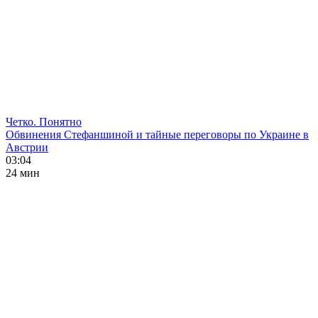
Четко. Понятно
Обвинения Стефаншиной и тайные переговоры по Украине в
Австрии
03:04
24 мин