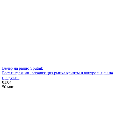
Вечер на радио Sputnik
Рост инфляции, легализация рынка крипты и контроль цен на
продукты
01:04
50 мин