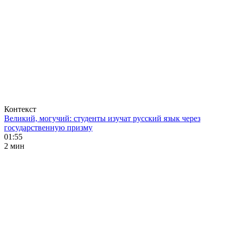
Контекст
Великий, могучий: студенты изучат русский язык через
государственную призму
01:55
2 мин