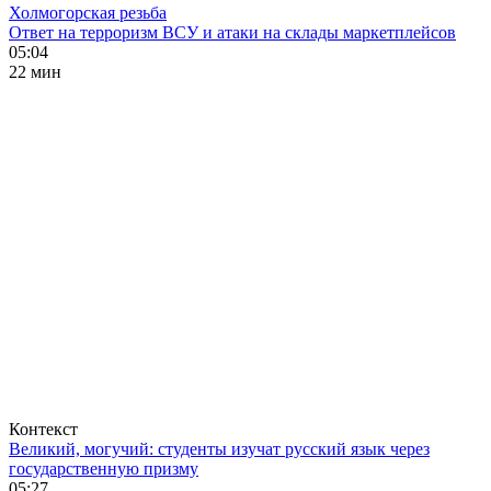
Холмогорская резьба
Ответ на терроризм ВСУ и атаки на склады маркетплейсов
05:04
22 мин
Контекст
Великий, могучий: студенты изучат русский язык через
государственную призму
05:27