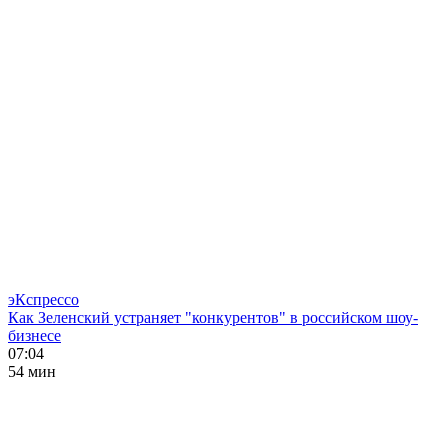
эКспрессо
Как Зеленский устраняет "конкурентов" в российском шоу-
бизнесе
07:04
54 мин