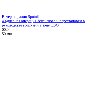
Вечер на радио Sputnik
40-дневная операция Зеленского и перестановки в
руководстве войсками в зоне СВО
00:04
50 мин