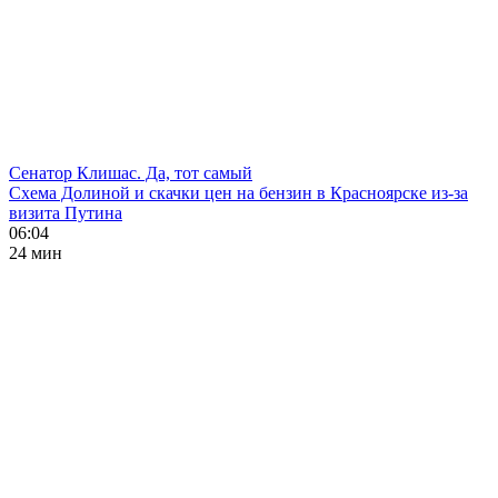
Сенатор Клишас. Да, тот самый
Схема Долиной и скачки цен на бензин в Красноярске из-за
визита Путина
06:04
24 мин