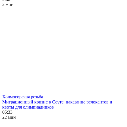
2 мин
Холмогорская резьба
Миграционный кризис в Сеуте, наказание релокантов и
квоты для олимпиадников
05:33
22 мин