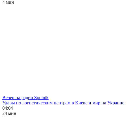
4 мин
Вечер на радио Sputnik
Удары по логистическим центрам в Киеве и мир на Украине
04:04
24 мин