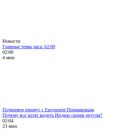
Новости
Главные темы часа. 02:00
02:00
4 мин
Починяем примус с Евгением Примаковым
Почему все хотят видеть Индию своим другом?
02:04
23 мин