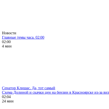
Новости
Главные темы часа. 02:00
02:00
4 мин
Сенатор Клишас. Да, тот самый
Схема Долиной и скачки цен на бензин в Красноярске из-за ви
02:04
24 мин