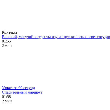
Контекст
Великий, могучий: студенты изучат русский язык через госуд
01:55
2 мин
Узнать за 90 секунд
Спасительный маршрут
01:58
2 мин