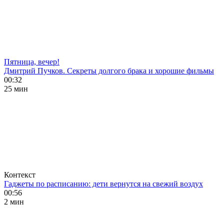
Пятница, вечер!
Дмитрий Пучков. Секреты долгого брака и хорошие фильмы
00:32
25 мин
Контекст
Гаджеты по расписанию: дети вернутся на свежий воздух
00:56
2 мин