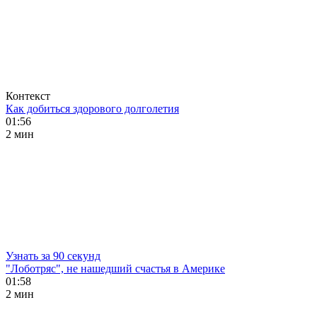
Контекст
Как добиться здорового долголетия
01:56
2 мин
Узнать за 90 секунд
"Лоботряс", не нашедший счастья в Америке
01:58
2 мин