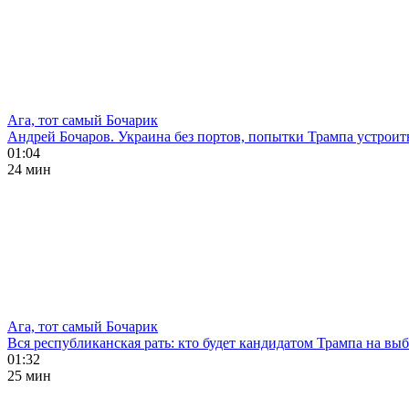
Ага, тот самый Бочарик
Андрей Бочаров. Украина без портов, попытки Трампа устроит
01:04
24 мин
Ага, тот самый Бочарик
Вся республиканская рать: кто будет кандидатом Трампа на в
01:32
25 мин