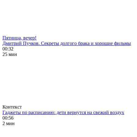
Пятница, вечер!
Дмитрий Пучков. Секреты долгого брака и хорошие фильмы
00:32
25 мин
Контекст
Гаджеты по расписанию: дети вернутся на свежий воздух
00:56
2 мин