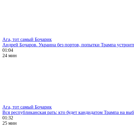
Ага, тот самый Бочарик
Андрей Бочаров. Украина без портов, попытки Трампа устроит
01:04
24 мин
Ага, тот самый Бочарик
Вся республиканская рать: кто будет кандидатом Трампа на в
01:32
25 мин