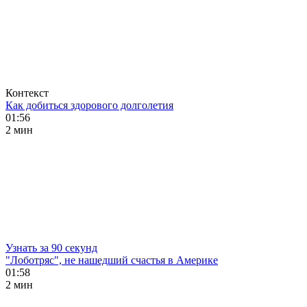
Контекст
Как добиться здорового долголетия
01:56
2 мин
Узнать за 90 секунд
"Лоботряс", не нашедший счастья в Америке
01:58
2 мин