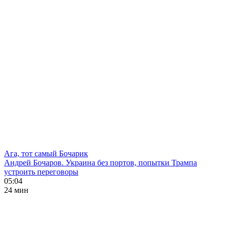
Ага, тот самый Бочарик
Андрей Бочаров. Украина без портов, попытки Трампа
устроить переговоры
05:04
24 мин