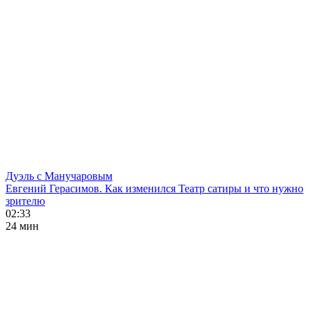
Дуэль с Манучаровым
Евгений Герасимов. Как изменился Театр сатиры и что нужно
зрителю
02:33
24 мин