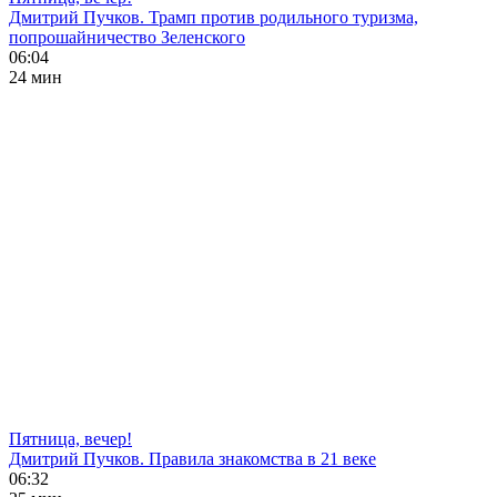
Дмитрий Пучков. Трамп против родильного туризма,
попрошайничество Зеленского
06:04
24 мин
Пятница, вечер!
Дмитрий Пучков. Правила знакомства в 21 веке
06:32