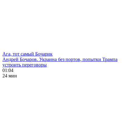
Ага, тот самый Бочарик
Андрей Бочаров. Украина без портов, попытки Трампа
устроить переговоры
01:04
24 мин