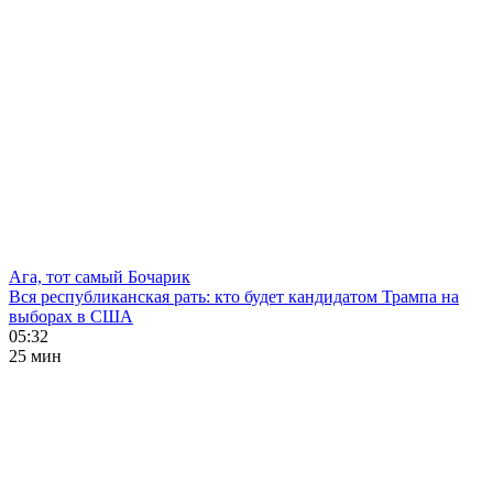
Ага, тот самый Бочарик
Вся республиканская рать: кто будет кандидатом Трампа на
выборах в США
05:32
25 мин