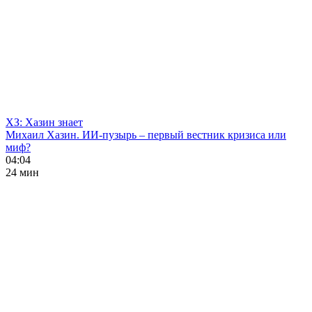
ХЗ: Хазин знает
Михаил Хазин. ИИ-пузырь – первый вестник кризиса или
миф?
04:04
24 мин