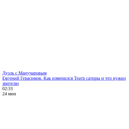
Дуэль с Манучаровым
Евгений Герасимов. Как изменился Театр сатиры и что нужно
зрителю
02:33
24 мин