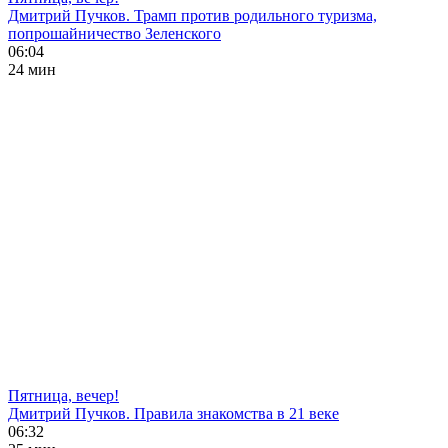
Дмитрий Пучков. Трамп против родильного туризма,
попрошайничество Зеленского
06:04
24 мин
Пятница, вечер!
Дмитрий Пучков. Правила знакомства в 21 веке
06:32