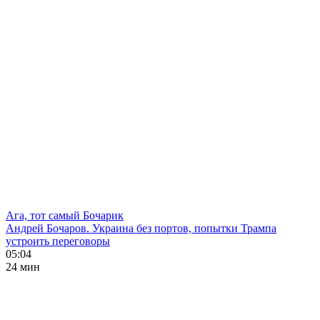
Ага, тот самый Бочарик
Андрей Бочаров. Украина без портов, попытки Трампа
устроить переговоры
05:04
24 мин