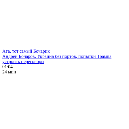
Ага, тот самый Бочарик
Андрей Бочаров. Украина без портов, попытки Трампа
устроить переговоры
01:04
24 мин