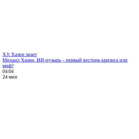
ХЗ: Хазин знает
Михаил Хазин. ИИ-пузырь – первый вестник кризиса или
миф?
04:04
24 мин