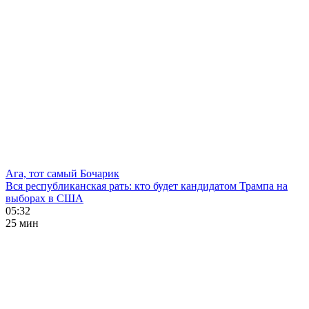
Ага, тот самый Бочарик
Вся республиканская рать: кто будет кандидатом Трампа на
выборах в США
05:32
25 мин