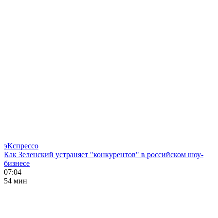
эКспрессо
Как Зеленский устраняет "конкурентов" в российском шоу-
бизнесе
07:04
54 мин