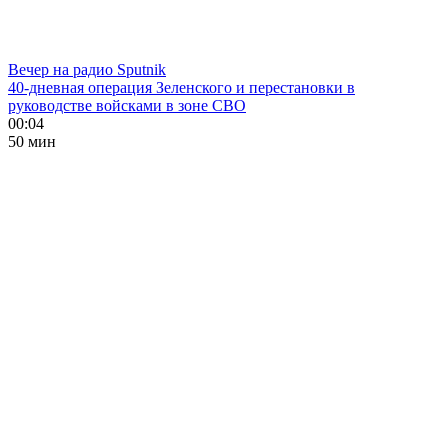
Вечер на радио Sputnik
40-дневная операция Зеленского и перестановки в
руководстве войсками в зоне СВО
00:04
50 мин