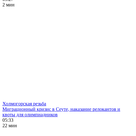
2 мин
Холмогорская резьба
Миграционный кризис в Сеуте, наказание релокантов и
квоты для олимпиадников
05:33
22 мин