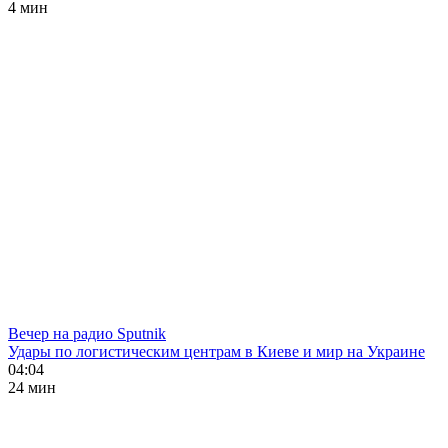
4 мин
Вечер на радио Sputnik
Удары по логистическим центрам в Киеве и мир на Украине
04:04
24 мин