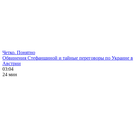
Четко. Понятно
Обвинения Стефаншиной и тайные переговоры по Украине в
Австрии
03:04
24 мин