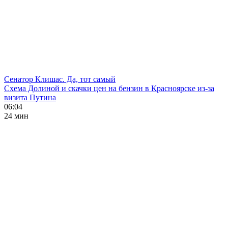
Сенатор Клишас. Да, тот самый
Схема Долиной и скачки цен на бензин в Красноярске из-за
визита Путина
06:04
24 мин