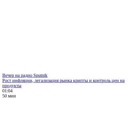
Вечер на радио Sputnik
Рост инфляции, легализация рынка крипты и контроль цен на
продукты
01:04
50 мин