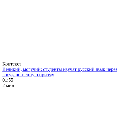
Контекст
Великий, могучий: студенты изучат русский язык через
государственную призму
01:55
2 мин