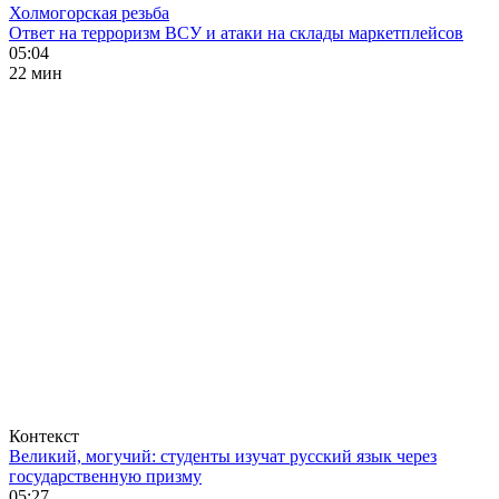
Холмогорская резьба
Ответ на терроризм ВСУ и атаки на склады маркетплейсов
05:04
22 мин
Контекст
Великий, могучий: студенты изучат русский язык через
государственную призму
05:27