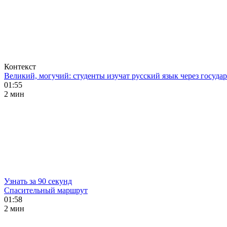
Контекст
Великий, могучий: студенты изучат русский язык через госуд
01:55
2 мин
Узнать за 90 секунд
Спасительный маршрут
01:58
2 мин