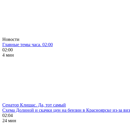
Новости
Главные темы часа. 02:00
02:00
4 мин
Сенатор Клишас. Да, тот самый
Схема Долиной и скачки цен на бензин в Красноярске из-за ви
02:04
24 мин