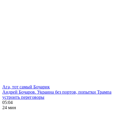
Ага, тот самый Бочарик
Андрей Бочаров. Украина без портов, попытки Трампа
устроить переговоры
05:04
24 мин