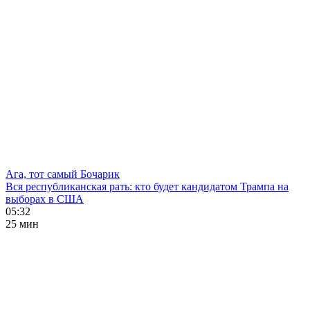
Ага, тот самый Бочарик
Вся республиканская рать: кто будет кандидатом Трампа на
выборах в США
05:32
25 мин