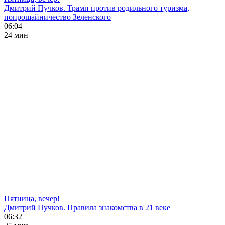
Дмитрий Пучков. Трамп против родильного туризма,
попрошайничество Зеленского
06:04
24 мин
Пятница, вечер!
Дмитрий Пучков. Правила знакомства в 21 веке
06:32