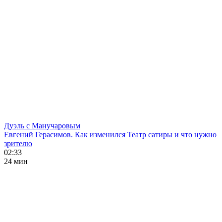
Дуэль с Манучаровым
Евгений Герасимов. Как изменился Театр сатиры и что нужно
зрителю
02:33
24 мин