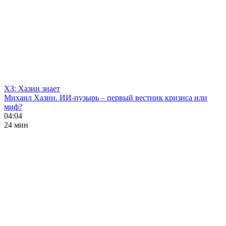
ХЗ: Хазин знает
Михаил Хазин. ИИ-пузырь – первый вестник кризиса или
миф?
04:04
24 мин