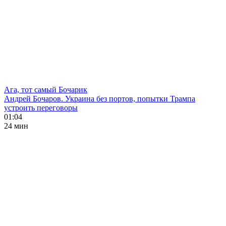
Ага, тот самый Бочарик
Андрей Бочаров. Украина без портов, попытки Трампа
устроить переговоры
01:04
24 мин