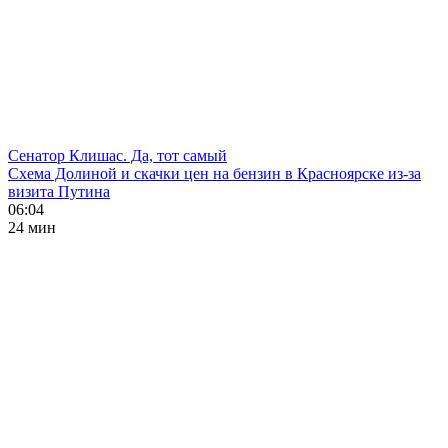
Сенатор Клишас. Да, тот самый
Схема Долиной и скачки цен на бензин в Красноярске из-за
визита Путина
06:04
24 мин