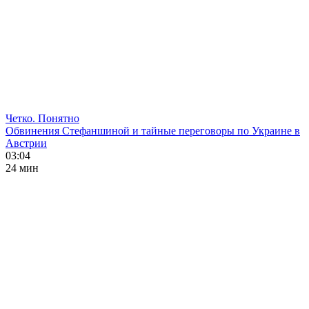
Четко. Понятно
Обвинения Стефаншиной и тайные переговоры по Украине в
Австрии
03:04
24 мин