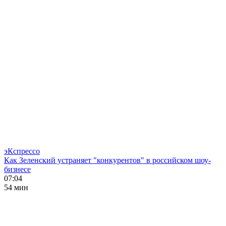
эКспрессо
Как Зеленский устраняет "конкурентов" в российском шоу-
бизнесе
07:04
54 мин