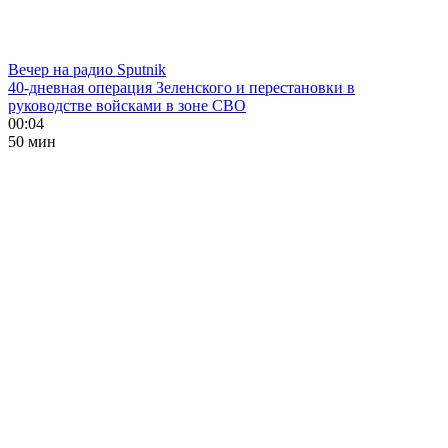
Вечер на радио Sputnik
40-дневная операция Зеленского и перестановки в
руководстве войсками в зоне СВО
00:04
50 мин