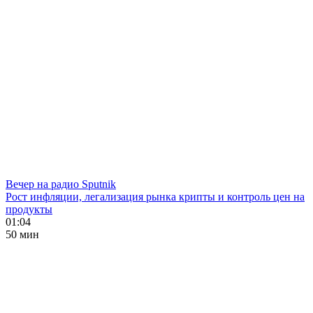
Вечер на радио Sputnik
Рост инфляции, легализация рынка крипты и контроль цен на
продукты
01:04
50 мин