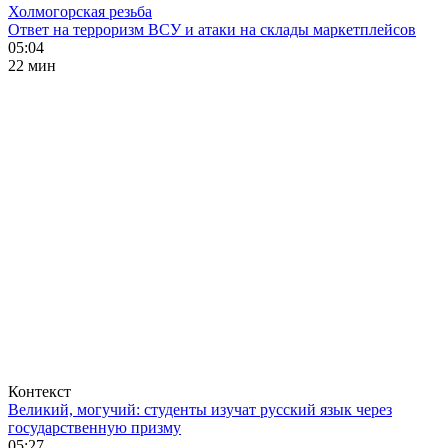
Холмогорская резьба
Ответ на терроризм ВСУ и атаки на склады маркетплейсов
05:04
22 мин
Контекст
Великий, могучий: студенты изучат русский язык через
государственную призму
05:27