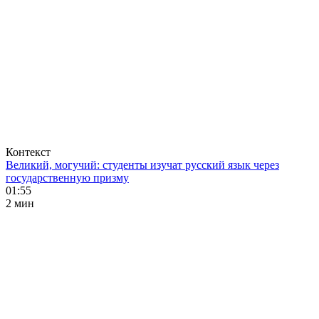
Контекст
Великий, могучий: студенты изучат русский язык через
государственную призму
01:55
2 мин