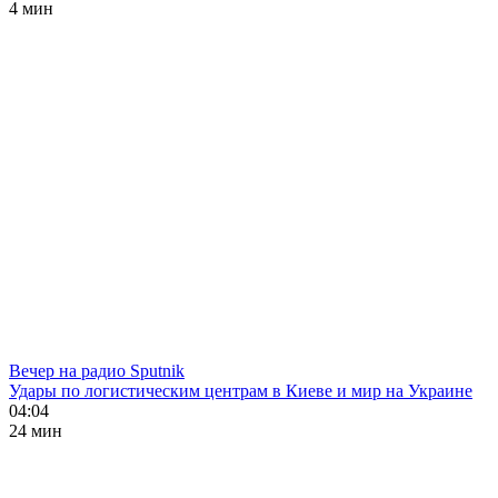
4 мин
Вечер на радио Sputnik
Удары по логистическим центрам в Киеве и мир на Украине
04:04
24 мин