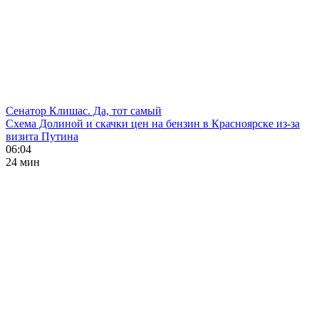
Сенатор Клишас. Да, тот самый
Схема Долиной и скачки цен на бензин в Красноярске из-за
визита Путина
06:04
24 мин