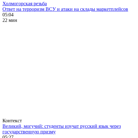
Холмогорская резьба
Ответ на терроризм ВСУ и атаки на склады маркетплейсов
05:04
22 мин
Контекст
Великий, могучий: студенты изучат русский язык через
государственную призму
05:27