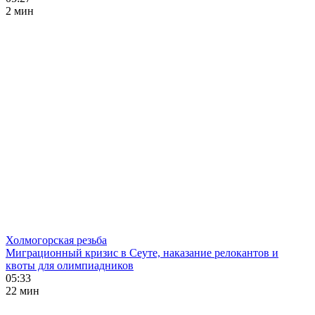
2 мин
Холмогорская резьба
Миграционный кризис в Сеуте, наказание релокантов и
квоты для олимпиадников
05:33
22 мин