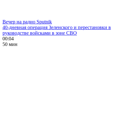
Вечер на радио Sputnik
40-дневная операция Зеленского и перестановки в
руководстве войсками в зоне СВО
00:04
50 мин