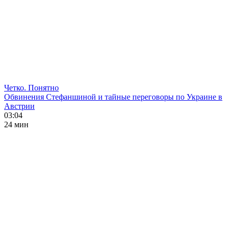
Четко. Понятно
Обвинения Стефаншиной и тайные переговоры по Украине в
Австрии
03:04
24 мин