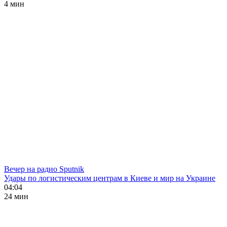
4 мин
Вечер на радио Sputnik
Удары по логистическим центрам в Киеве и мир на Украине
04:04
24 мин