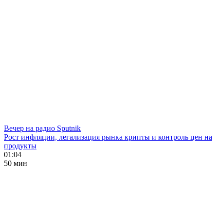
Вечер на радио Sputnik
Рост инфляции, легализация рынка крипты и контроль цен на
продукты
01:04
50 мин