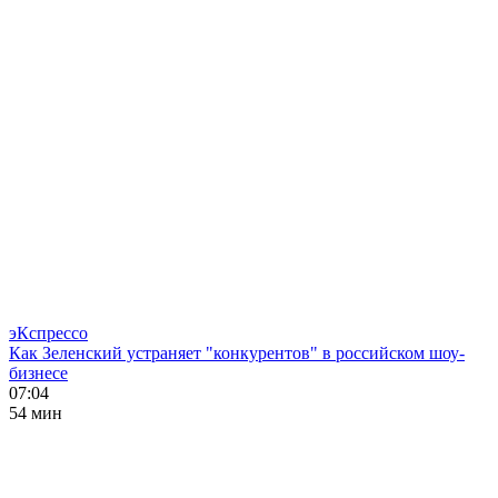
эКспрессо
Как Зеленский устраняет "конкурентов" в российском шоу-
бизнесе
07:04
54 мин