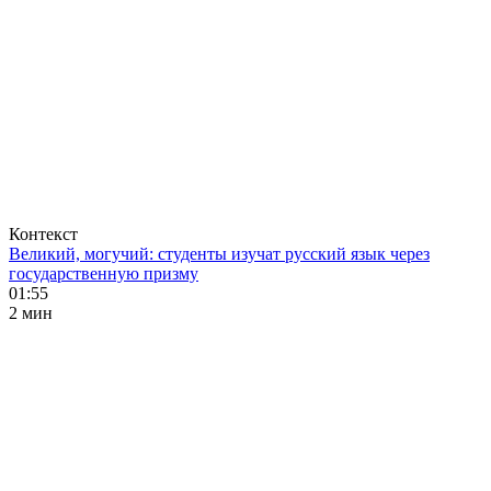
Контекст
Великий, могучий: студенты изучат русский язык через
государственную призму
01:55
2 мин