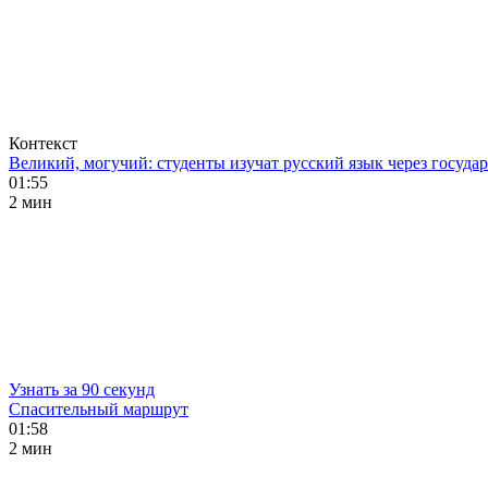
Контекст
Великий, могучий: студенты изучат русский язык через госуд
01:55
2 мин
Узнать за 90 секунд
Спасительный маршрут
01:58
2 мин