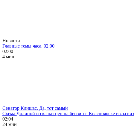
Новости
Главные темы часа. 02:00
02:00
4 мин
Сенатор Клишас. Да, тот самый
Схема Долиной и скачки цен на бензин в Красноярске из-за ви
02:04
24 мин