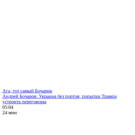
Ага, тот самый Бочарик
Андрей Бочаров. Украина без портов, попытки Трампа
устроить переговоры
05:04
24 мин