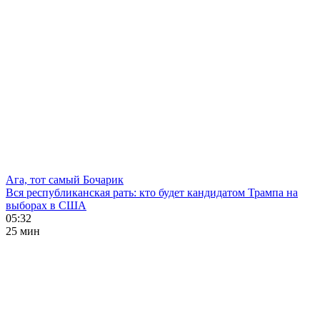
Ага, тот самый Бочарик
Вся республиканская рать: кто будет кандидатом Трампа на
выборах в США
05:32
25 мин