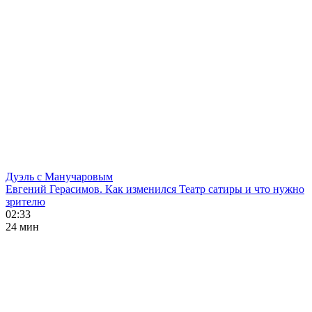
Дуэль с Манучаровым
Евгений Герасимов. Как изменился Театр сатиры и что нужно
зрителю
02:33
24 мин