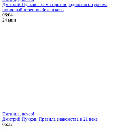
Дмитрий Пучков. Трамп против родильного туризма,
попрошайничество Зеленского
06:04
24 мин
Пятница, вечер!
Дмитрий Пучков. Правила знакомства в 21 веке
06:32