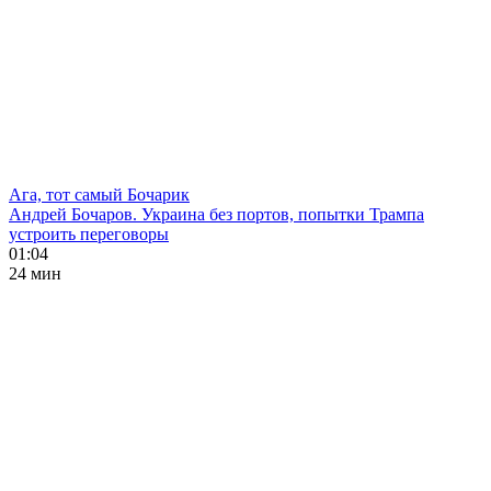
Ага, тот самый Бочарик
Андрей Бочаров. Украина без портов, попытки Трампа
устроить переговоры
01:04
24 мин