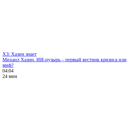
ХЗ: Хазин знает
Михаил Хазин. ИИ-пузырь – первый вестник кризиса или
миф?
04:04
24 мин