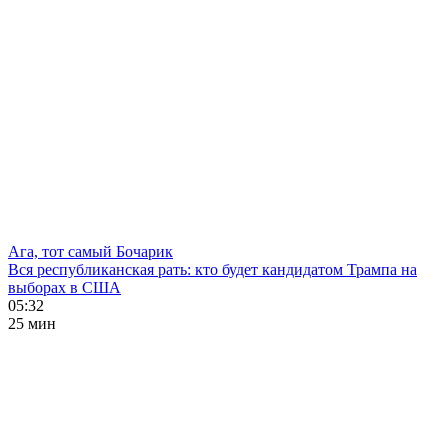
Ага, тот самый Бочарик
Вся республиканская рать: кто будет кандидатом Трампа на
выборах в США
05:32
25 мин