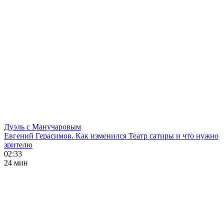
Дуэль с Манучаровым
Евгений Герасимов. Как изменился Театр сатиры и что нужно
зрителю
02:33
24 мин