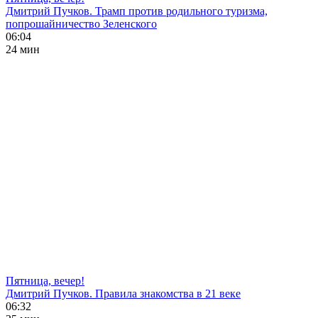
Дмитрий Пучков. Трамп против родильного туризма,
попрошайничество Зеленского
06:04
24 мин
Пятница, вечер!
Дмитрий Пучков. Правила знакомства в 21 веке
06:32