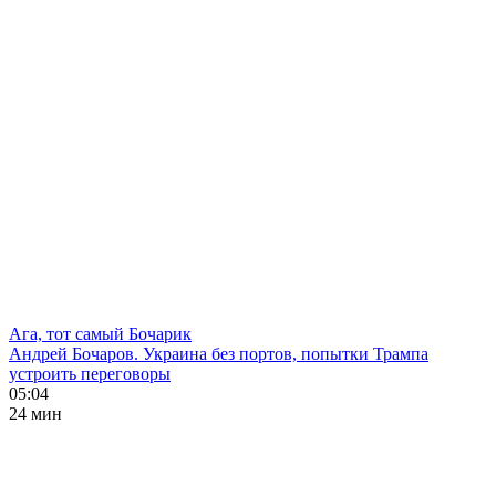
Ага, тот самый Бочарик
Андрей Бочаров. Украина без портов, попытки Трампа
устроить переговоры
05:04
24 мин