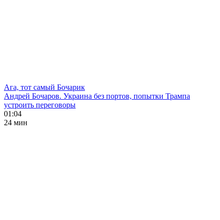
Ага, тот самый Бочарик
Андрей Бочаров. Украина без портов, попытки Трампа
устроить переговоры
01:04
24 мин