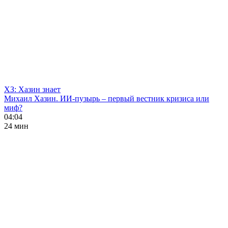
ХЗ: Хазин знает
Михаил Хазин. ИИ-пузырь – первый вестник кризиса или
миф?
04:04
24 мин