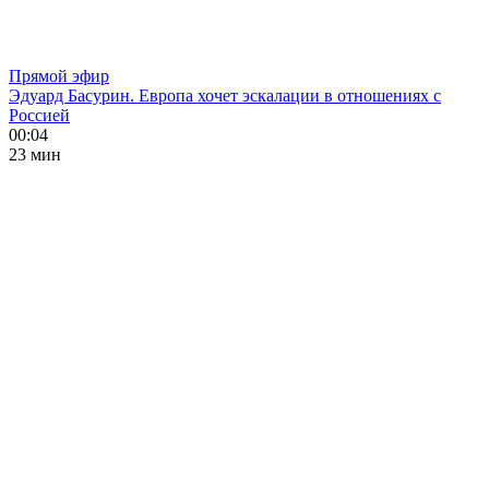
Прямой эфир
Эдуард Басурин. Европа хочет эскалации в отношениях с
Россией
00:04
23 мин