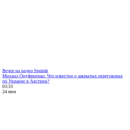
Вечер на радио Sputnik
Михаил Онуфриенко. Что известно о закрытых переговорах
по Украине в Австрии?
03:33
24 мин