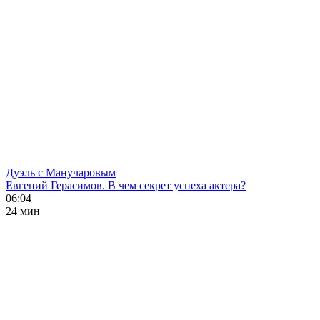
Дуэль с Манучаровым
Евгений Герасимов. В чем секрет успеха актера?
06:04
24 мин