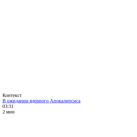
Контекст
В ожидании ядерного Апокалипсиса
03:31
2 мин