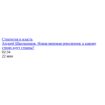
Стратегия и власть
Андрей Школьников. Новая мировая революция: к какому
строю идут страны?
02:34
22 мин