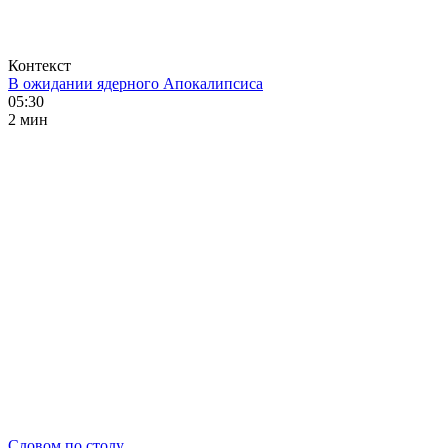
Контекст
В ожидании ядерного Апокалипсиса
05:30
2 мин
Словом по столу