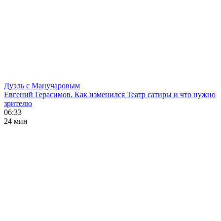
Дуэль с Манучаровым
Евгений Герасимов. Как изменился Театр сатиры и что нужно
зрителю
06:33
24 мин