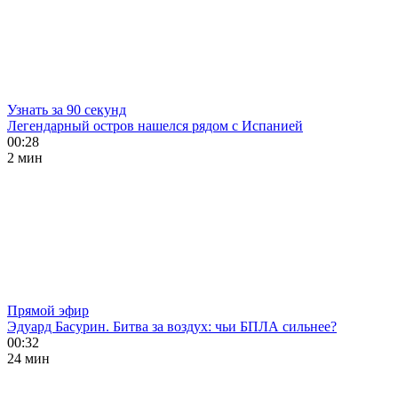
Узнать за 90 секунд
Легендарный остров нашелся рядом с Испанией
00:28
2 мин
Прямой эфир
Эдуард Басурин. Битва за воздух: чьи БПЛА сильнее?
00:32
24 мин