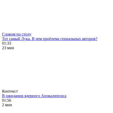
Словом по столу
Тот самый Лука. В чем проблема гениальных авторов?
01:33
23 мин
Контекст
В ожидании ядерного Апокалипсиса
01:56
2 мин