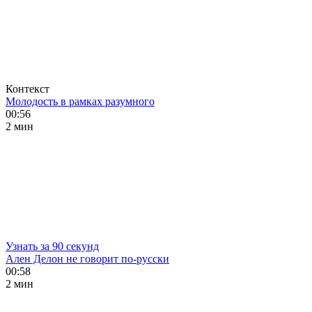
Контекст
Молодость в рамках разумного
00:56
2 мин
Узнать за 90 секунд
Ален Делон не говорит по-русски
00:58
2 мин