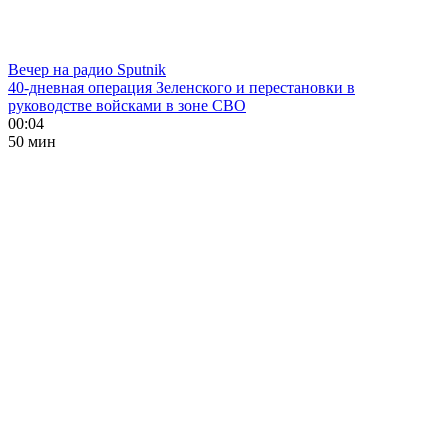
Вечер на радио Sputnik
40-дневная операция Зеленского и перестановки в
руководстве войсками в зоне СВО
00:04
50 мин