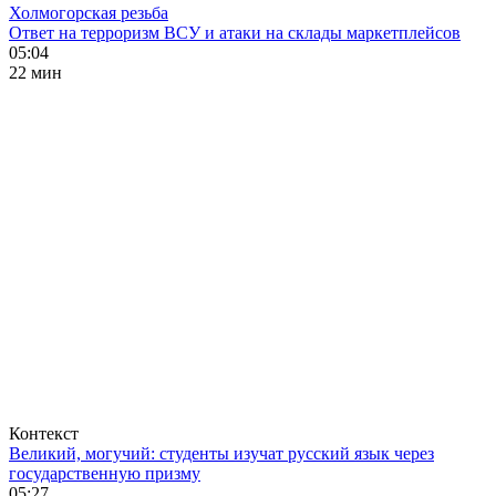
Холмогорская резьба
Ответ на терроризм ВСУ и атаки на склады маркетплейсов
05:04
22 мин
Контекст
Великий, могучий: студенты изучат русский язык через
государственную призму
05:27