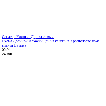
Сенатор Клишас. Да, тот самый
Схема Долиной и скачки цен на бензин в Красноярске из-за
визита Путина
06:04
24 мин