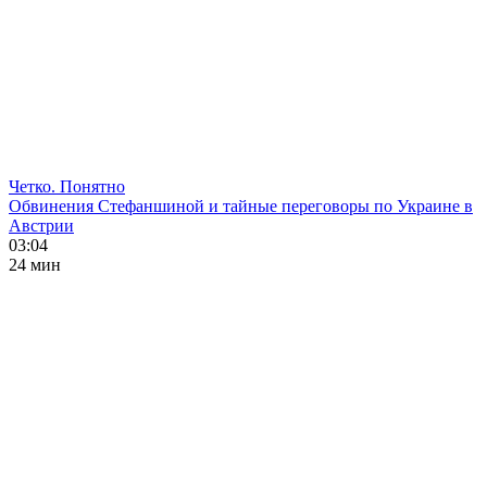
Четко. Понятно
Обвинения Стефаншиной и тайные переговоры по Украине в
Австрии
03:04
24 мин