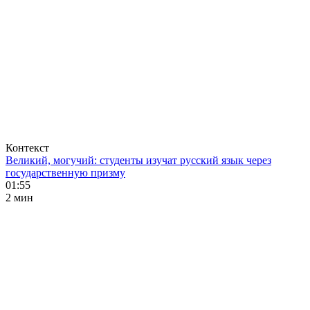
Контекст
Великий, могучий: студенты изучат русский язык через
государственную призму
01:55
2 мин