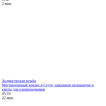
2 мин
Холмогорская резьба
Миграционный кризис в Сеуте, наказание релокантов и
квоты для олимпиадников
05:33
22 мин