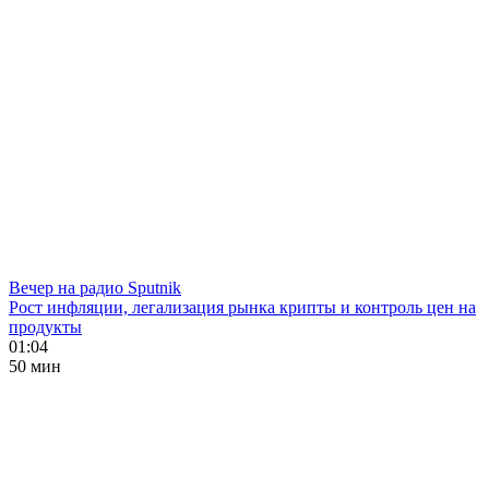
Вечер на радио Sputnik
Рост инфляции, легализация рынка крипты и контроль цен на
продукты
01:04
50 мин