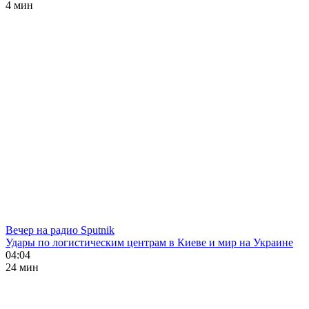
4 мин
Вечер на радио Sputnik
Удары по логистическим центрам в Киеве и мир на Украине
04:04
24 мин