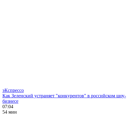
эКспрессо
Как Зеленский устраняет "конкурентов" в российском шоу-
бизнесе
07:04
54 мин