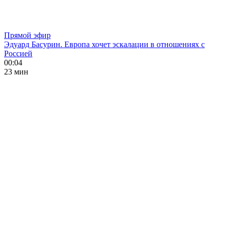
Прямой эфир
Эдуард Басурин. Европа хочет эскалации в отношениях с
Россией
00:04
23 мин