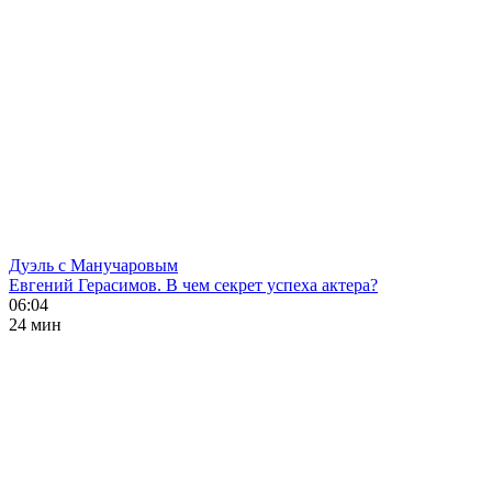
Дуэль с Манучаровым
Евгений Герасимов. В чем секрет успеха актера?
06:04
24 мин