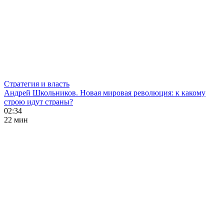
Стратегия и власть
Андрей Школьников. Новая мировая революция: к какому
строю идут страны?
02:34
22 мин