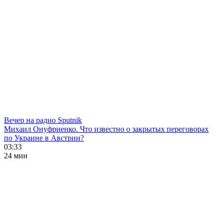
Вечер на радио Sputnik
Михаил Онуфриенко. Что известно о закрытых переговорах
по Украине в Австрии?
03:33
24 мин