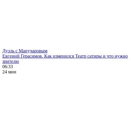
Дуэль с Манучаровым
Евгений Герасимов. Как изменился Театр сатиры и что нужно
зрителю
06:33
24 мин