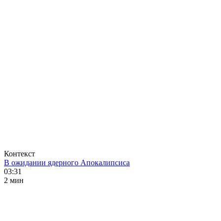
Контекст
В ожидании ядерного Апокалипсиса
03:31
2 мин