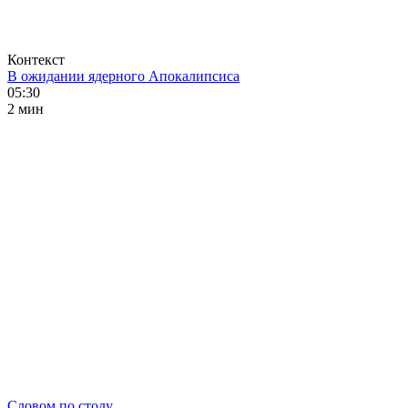
Контекст
В ожидании ядерного Апокалипсиса
05:30
2 мин
Словом по столу