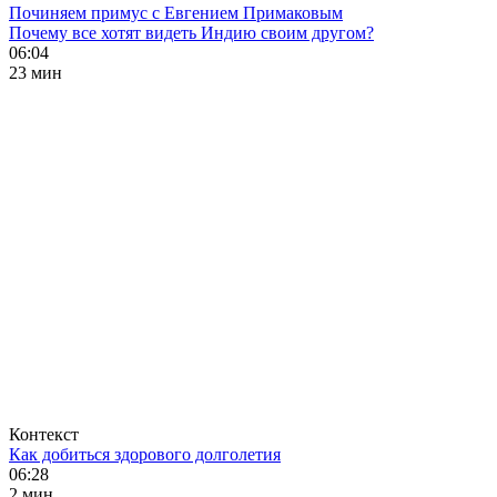
Починяем примус с Евгением Примаковым
Почему все хотят видеть Индию своим другом?
06:04
23 мин
Контекст
Как добиться здорового долголетия
06:28
2 мин