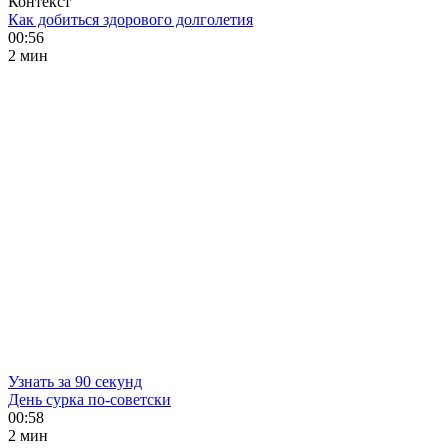
Контекст
Как добиться здорового долголетия
00:56
2 мин
Узнать за 90 секунд
День сурка по-советски
00:58
2 мин