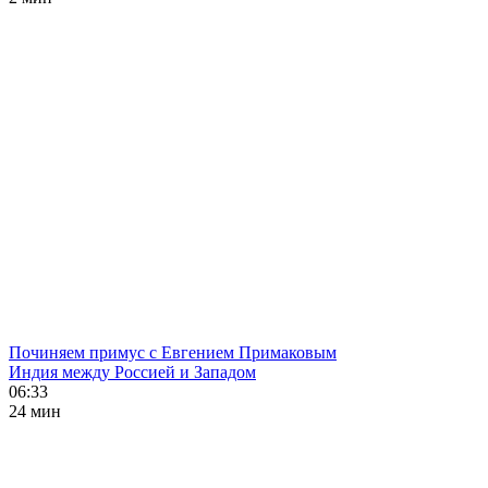
Починяем примус с Евгением Примаковым
Индия между Россией и Западом
06:33
24 мин