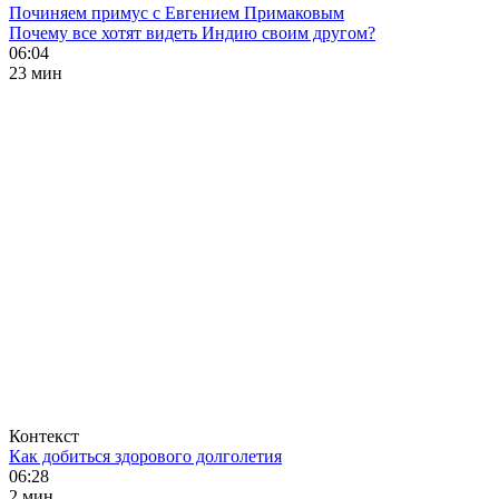
Починяем примус с Евгением Примаковым
Почему все хотят видеть Индию своим другом?
06:04
23 мин
Контекст
Как добиться здорового долголетия
06:28
2 мин