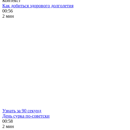
Контекст
Как добиться здорового долголетия
00:56
2 мин
Узнать за 90 секунд
День сурка по-советски
00:58
2 мин