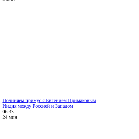
Починяем примус с Евгением Примаковым
Индия между Россией и Западом
06:33
24 мин