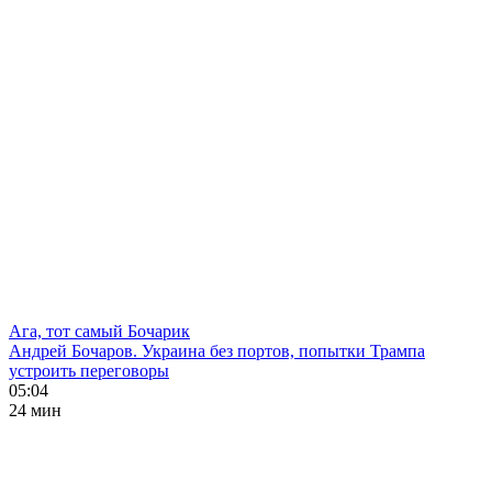
Ага, тот самый Бочарик
Андрей Бочаров. Украина без портов, попытки Трампа
устроить переговоры
05:04
24 мин