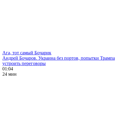
Ага, тот самый Бочарик
Андрей Бочаров. Украина без портов, попытки Трампа
устроить переговоры
01:04
24 мин