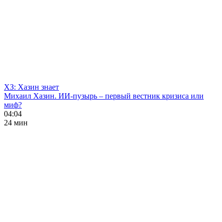
ХЗ: Хазин знает
Михаил Хазин. ИИ-пузырь – первый вестник кризиса или
миф?
04:04
24 мин