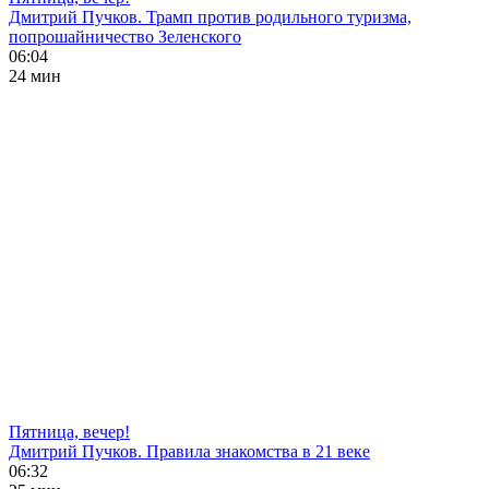
Дмитрий Пучков. Трамп против родильного туризма,
попрошайничество Зеленского
06:04
24 мин
Пятница, вечер!
Дмитрий Пучков. Правила знакомства в 21 веке
06:32