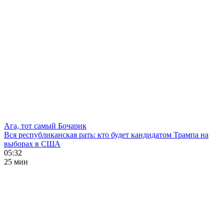
Ага, тот самый Бочарик
Вся республиканская рать: кто будет кандидатом Трампа на
выборах в США
05:32
25 мин