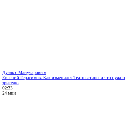
Дуэль с Манучаровым
Евгений Герасимов. Как изменился Театр сатиры и что нужно
зрителю
02:33
24 мин