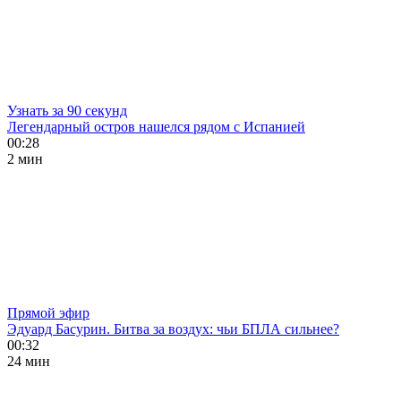
Узнать за 90 секунд
Легендарный остров нашелся рядом с Испанией
00:28
2 мин
Прямой эфир
Эдуард Басурин. Битва за воздух: чьи БПЛА сильнее?
00:32
24 мин