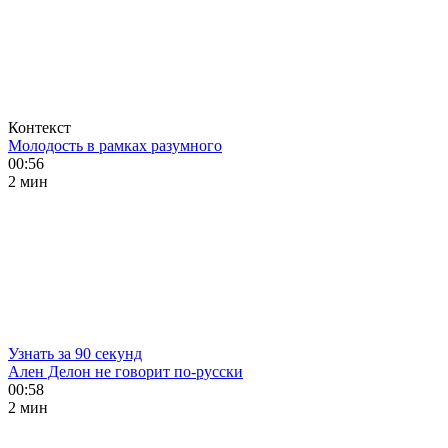
Контекст
Молодость в рамках разумного
00:56
2 мин
Узнать за 90 секунд
Ален Делон не говорит по-русски
00:58
2 мин