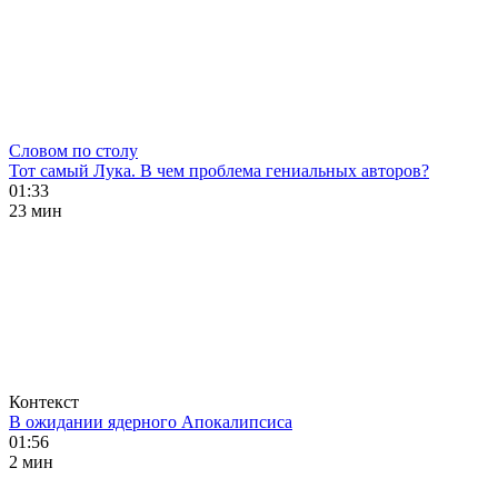
Словом по столу
Тот самый Лука. В чем проблема гениальных авторов?
01:33
23 мин
Контекст
В ожидании ядерного Апокалипсиса
01:56
2 мин