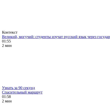
Контекст
Великий, могучий: студенты изучат русский язык через госуд
01:55
2 мин
Узнать за 90 секунд
Спасительный маршрут
01:58
2 мин