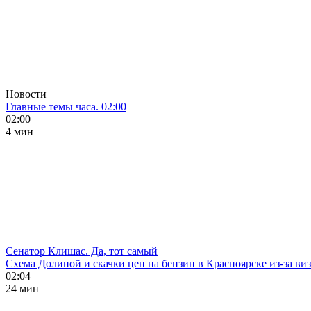
Новости
Главные темы часа. 02:00
02:00
4 мин
Сенатор Клишас. Да, тот самый
Схема Долиной и скачки цен на бензин в Красноярске из-за ви
02:04
24 мин