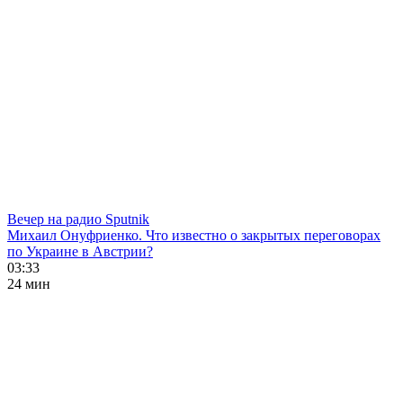
Вечер на радио Sputnik
Михаил Онуфриенко. Что известно о закрытых переговорах
по Украине в Австрии?
03:33
24 мин