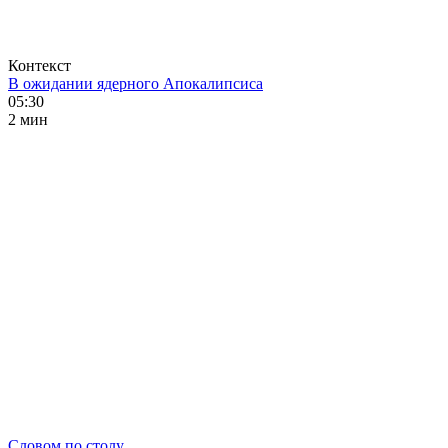
Контекст
В ожидании ядерного Апокалипсиса
05:30
2 мин
Словом по столу