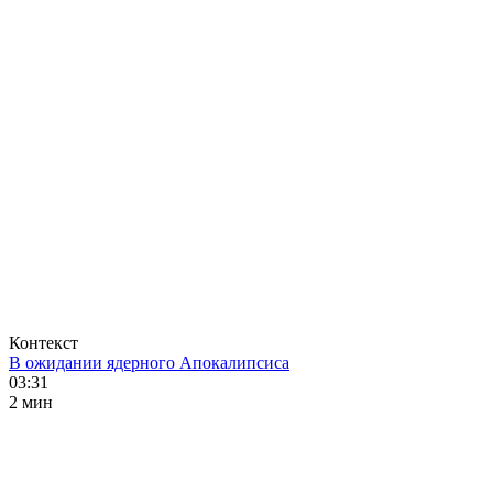
Контекст
В ожидании ядерного Апокалипсиса
03:31
2 мин