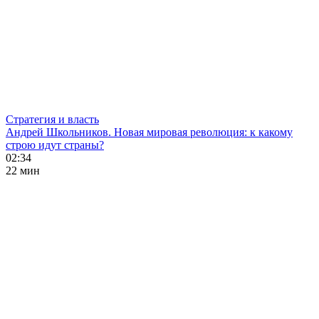
Стратегия и власть
Андрей Школьников. Новая мировая революция: к какому
строю идут страны?
02:34
22 мин