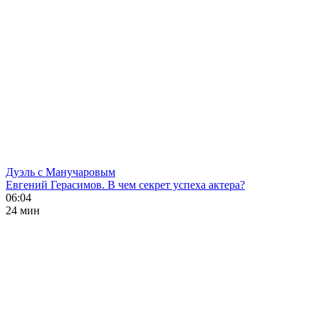
Дуэль с Манучаровым
Евгений Герасимов. В чем секрет успеха актера?
06:04
24 мин