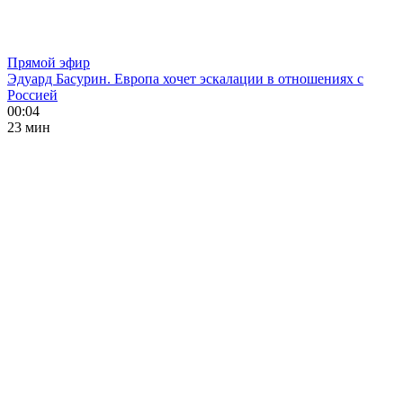
Прямой эфир
Эдуард Басурин. Европа хочет эскалации в отношениях с
Россией
00:04
23 мин