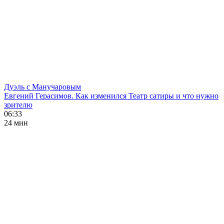
Дуэль с Манучаровым
Евгений Герасимов. Как изменился Театр сатиры и что нужно
зрителю
06:33
24 мин