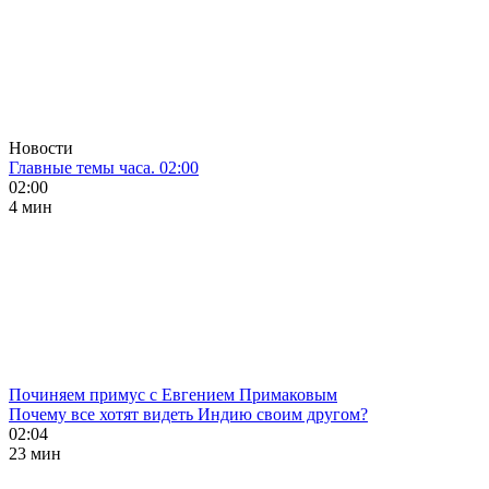
Новости
Главные темы часа. 02:00
02:00
4 мин
Починяем примус с Евгением Примаковым
Почему все хотят видеть Индию своим другом?
02:04
23 мин