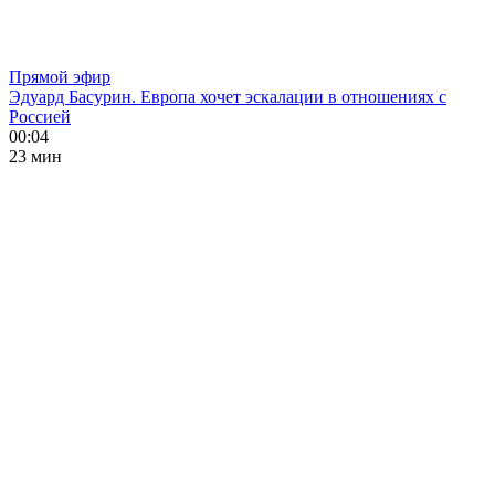
Прямой эфир
Эдуард Басурин. Европа хочет эскалации в отношениях с
Россией
00:04
23 мин