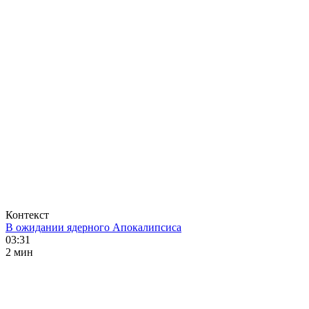
Контекст
В ожидании ядерного Апокалипсиса
03:31
2 мин