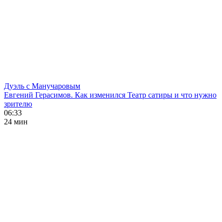
Дуэль с Манучаровым
Евгений Герасимов. Как изменился Театр сатиры и что нужно
зрителю
06:33
24 мин