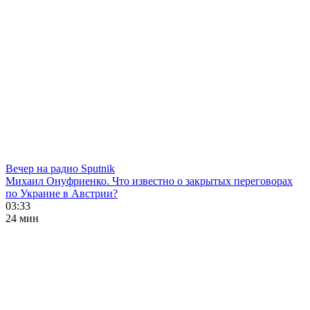
Вечер на радио Sputnik
Михаил Онуфриенко. Что известно о закрытых переговорах
по Украине в Австрии?
03:33
24 мин