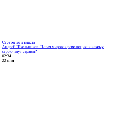
Стратегия и власть
Андрей Школьников. Новая мировая революция: к какому
строю идут страны?
02:34
22 мин