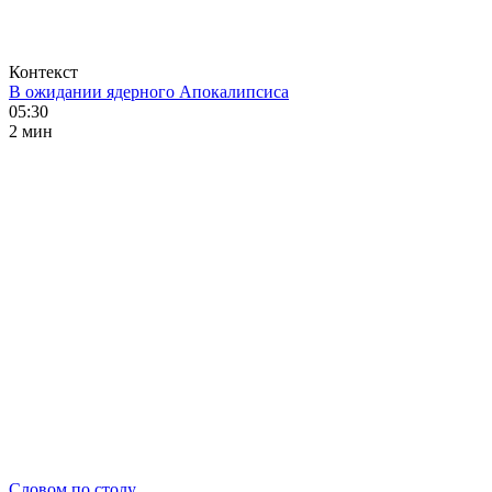
Контекст
В ожидании ядерного Апокалипсиса
05:30
2 мин
Словом по столу