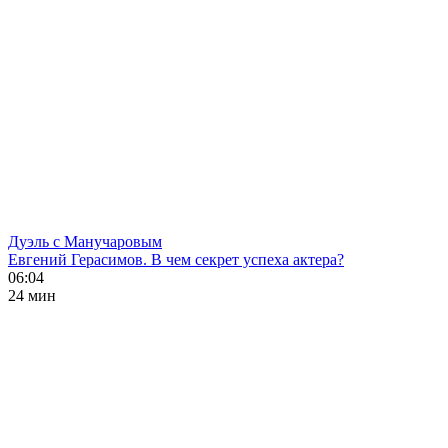
Дуэль с Манучаровым
Евгений Герасимов. В чем секрет успеха актера?
06:04
24 мин