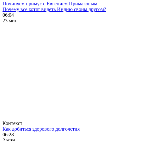
Починяем примус с Евгением Примаковым
Почему все хотят видеть Индию своим другом?
06:04
23 мин
Контекст
Как добиться здорового долголетия
06:28
2 мин