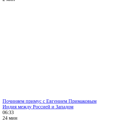
Починяем примус с Евгением Примаковым
Индия между Россией и Западом
06:33
24 мин