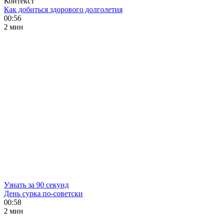
Контекст
Как добиться здорового долголетия
00:56
2 мин
Узнать за 90 секунд
День сурка по-советски
00:58
2 мин