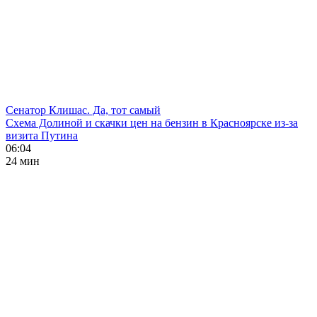
Сенатор Клишас. Да, тот самый
Схема Долиной и скачки цен на бензин в Красноярске из-за
визита Путина
06:04
24 мин