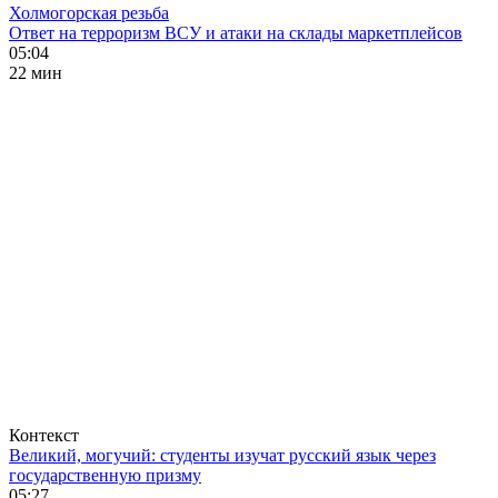
Холмогорская резьба
Ответ на терроризм ВСУ и атаки на склады маркетплейсов
05:04
22 мин
Контекст
Великий, могучий: студенты изучат русский язык через
государственную призму
05:27