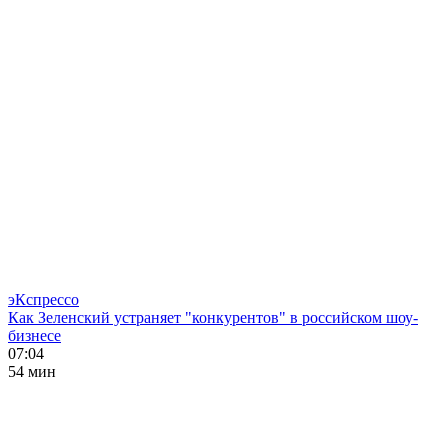
эКспрессо
Как Зеленский устраняет "конкурентов" в российском шоу-
бизнесе
07:04
54 мин