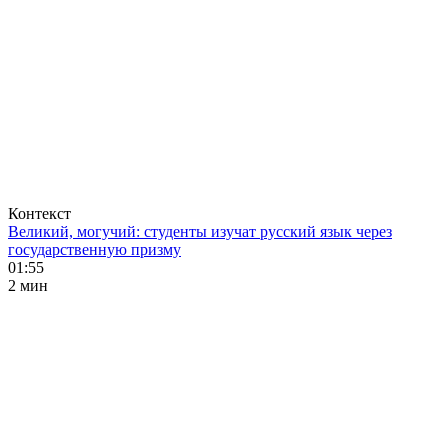
Контекст
Великий, могучий: студенты изучат русский язык через
государственную призму
01:55
2 мин