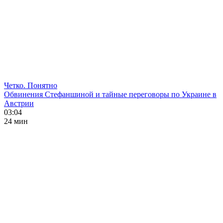
Четко. Понятно
Обвинения Стефаншиной и тайные переговоры по Украине в
Австрии
03:04
24 мин