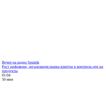
Вечер на радио Sputnik
Рост инфляции, легализация рынка крипты и контроль цен на
продукты
01:04
50 мин