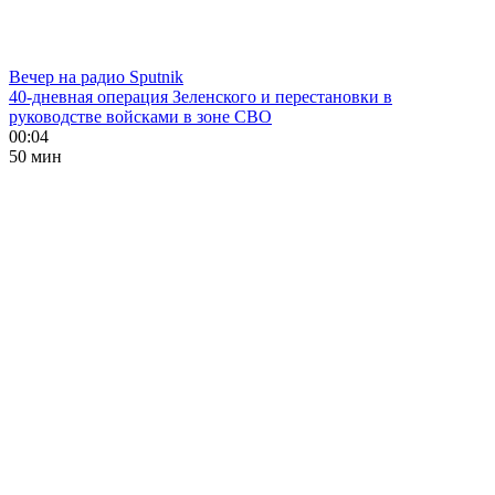
Вечер на радио Sputnik
40-дневная операция Зеленского и перестановки в
руководстве войсками в зоне СВО
00:04
50 мин