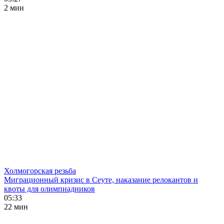
2 мин
Холмогорская резьба
Миграционный кризис в Сеуте, наказание релокантов и
квоты для олимпиадников
05:33
22 мин