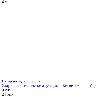
4 мин
Вечер на радио Sputnik
Удары по логистическим центрам в Киеве и мир на Украине
04:04
24 мин