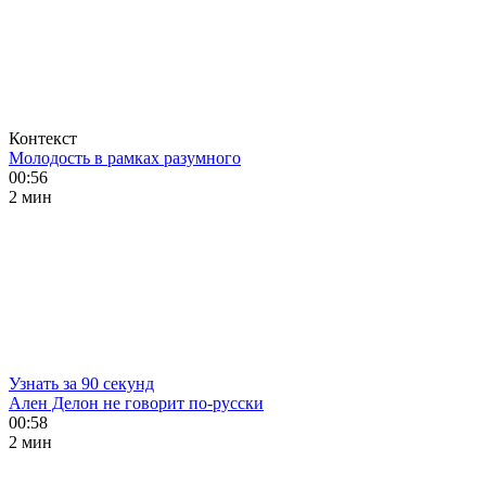
Контекст
Молодость в рамках разумного
00:56
2 мин
Узнать за 90 секунд
Ален Делон не говорит по-русски
00:58
2 мин