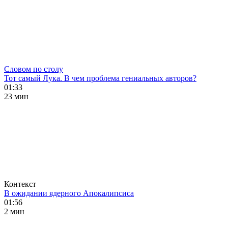
Словом по столу
Тот самый Лука. В чем проблема гениальных авторов?
01:33
23 мин
Контекст
В ожидании ядерного Апокалипсиса
01:56
2 мин