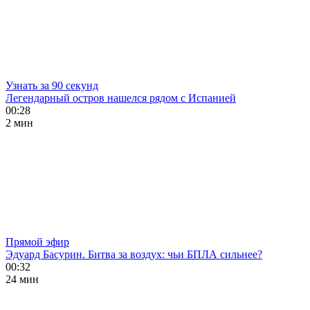
Узнать за 90 секунд
Легендарный остров нашелся рядом с Испанией
00:28
2 мин
Прямой эфир
Эдуард Басурин. Битва за воздух: чьи БПЛА сильнее?
00:32
24 мин