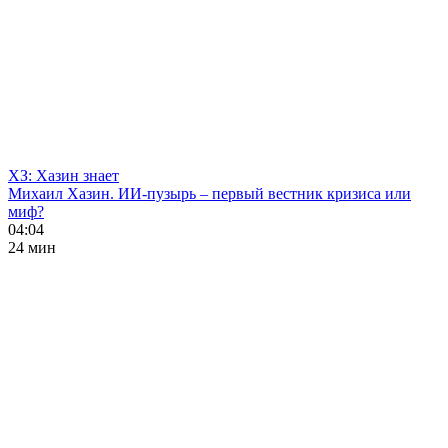
ХЗ: Хазин знает
Михаил Хазин. ИИ-пузырь – первый вестник кризиса или
миф?
04:04
24 мин