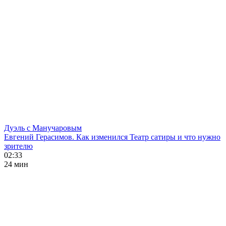
Дуэль с Манучаровым
Евгений Герасимов. Как изменился Театр сатиры и что нужно
зрителю
02:33
24 мин