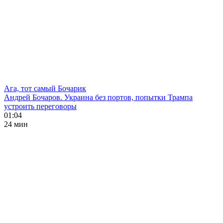
Ага, тот самый Бочарик
Андрей Бочаров. Украина без портов, попытки Трампа
устроить переговоры
01:04
24 мин