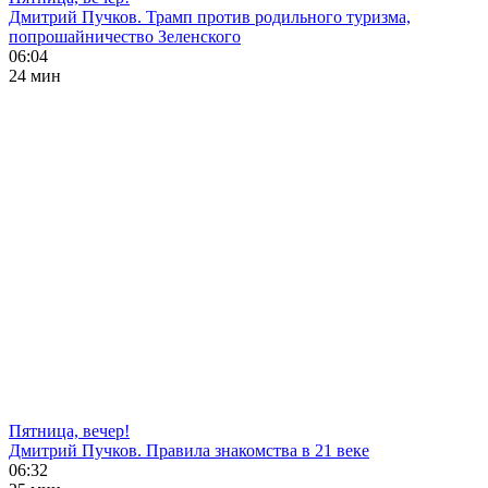
Дмитрий Пучков. Трамп против родильного туризма,
попрошайничество Зеленского
06:04
24 мин
Пятница, вечер!
Дмитрий Пучков. Правила знакомства в 21 веке
06:32