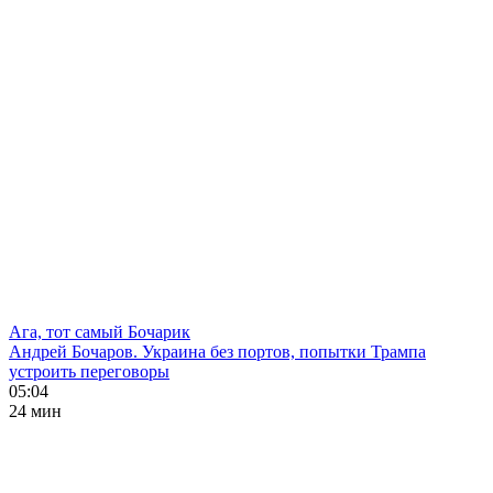
Ага, тот самый Бочарик
Андрей Бочаров. Украина без портов, попытки Трампа
устроить переговоры
05:04
24 мин