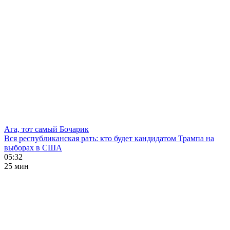
Ага, тот самый Бочарик
Вся республиканская рать: кто будет кандидатом Трампа на
выборах в США
05:32
25 мин