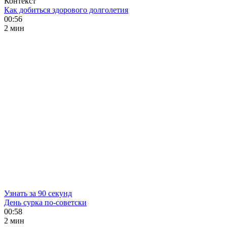
Контекст
Как добиться здорового долголетия
00:56
2 мин
Узнать за 90 секунд
День сурка по-советски
00:58
2 мин