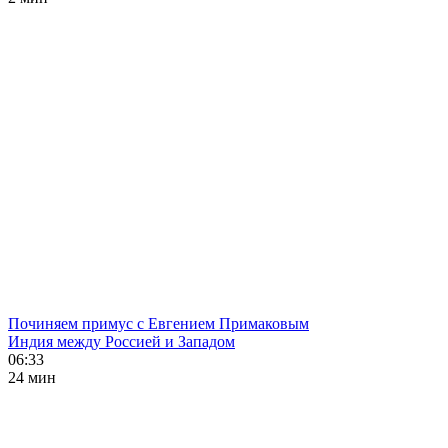
Починяем примус с Евгением Примаковым
Индия между Россией и Западом
06:33
24 мин