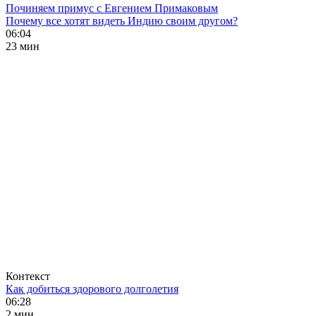
Починяем примус с Евгением Примаковым
Почему все хотят видеть Индию своим другом?
06:04
23 мин
Контекст
Как добиться здорового долголетия
06:28
2 мин