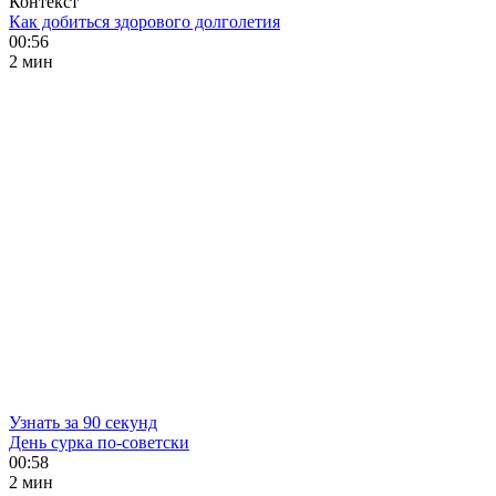
Контекст
Как добиться здорового долголетия
00:56
2 мин
Узнать за 90 секунд
День сурка по-советски
00:58
2 мин