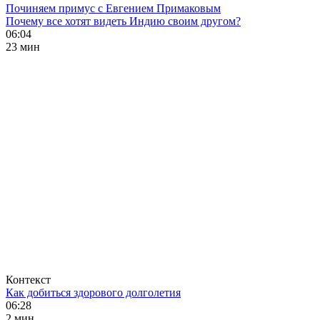
Починяем примус с Евгением Примаковым
Почему все хотят видеть Индию своим другом?
06:04
23 мин
Контекст
Как добиться здорового долголетия
06:28
2 мин