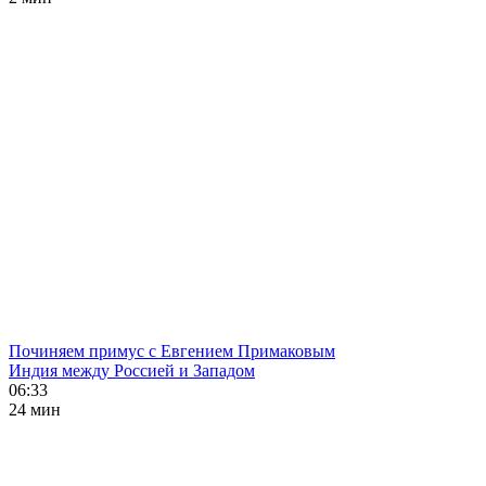
Починяем примус с Евгением Примаковым
Индия между Россией и Западом
06:33
24 мин