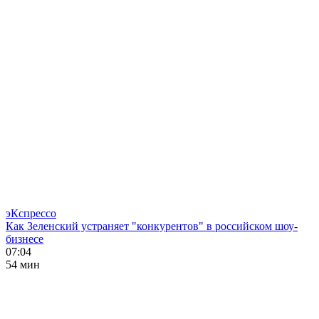
эКспрессо
Как Зеленский устраняет "конкурентов" в российском шоу-
бизнесе
07:04
54 мин