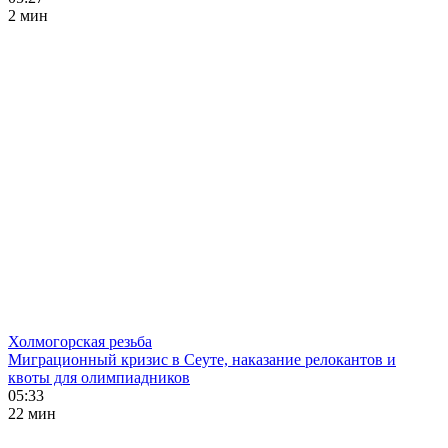
2 мин
Холмогорская резьба
Миграционный кризис в Сеуте, наказание релокантов и
квоты для олимпиадников
05:33
22 мин