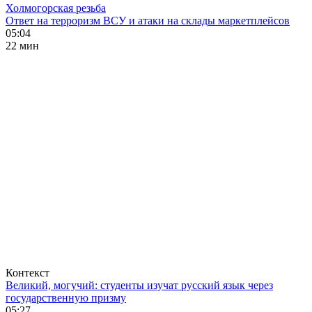
Холмогорская резьба
Ответ на терроризм ВСУ и атаки на склады маркетплейсов
05:04
22 мин
Контекст
Великий, могучий: студенты изучат русский язык через
государственную призму
05:27