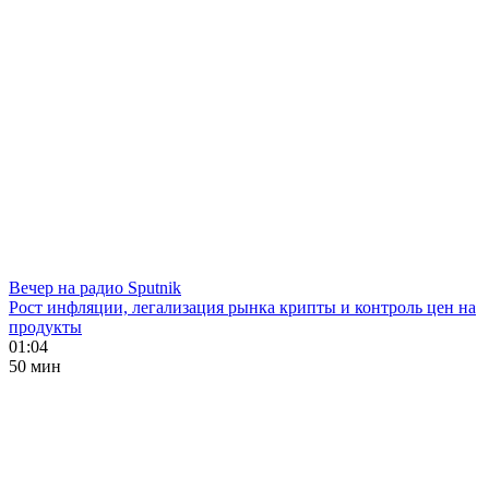
Вечер на радио Sputnik
Рост инфляции, легализация рынка крипты и контроль цен на
продукты
01:04
50 мин