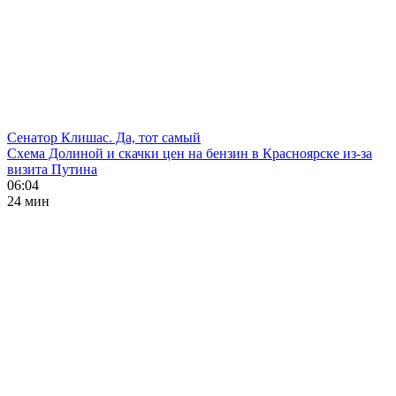
Сенатор Клишас. Да, тот самый
Схема Долиной и скачки цен на бензин в Красноярске из-за
визита Путина
06:04
24 мин