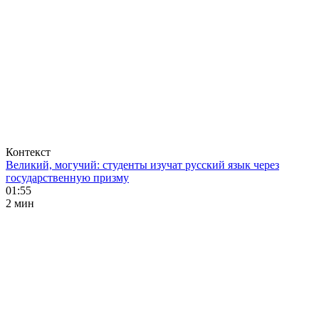
Контекст
Великий, могучий: студенты изучат русский язык через
государственную призму
01:55
2 мин