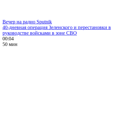
Вечер на радио Sputnik
40-дневная операция Зеленского и перестановки в
руководстве войсками в зоне СВО
00:04
50 мин