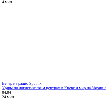
4 мин
Вечер на радио Sputnik
Удары по логистическим центрам в Киеве и мир на Украине
04:04
24 мин