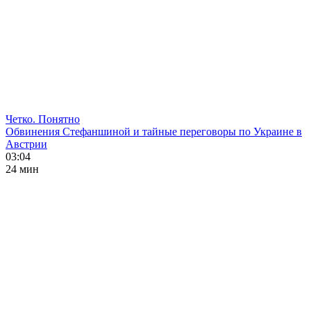
Четко. Понятно
Обвинения Стефаншиной и тайные переговоры по Украине в
Австрии
03:04
24 мин