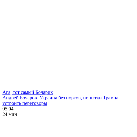
Ага, тот самый Бочарик
Андрей Бочаров. Украина без портов, попытки Трампа
устроить переговоры
05:04
24 мин