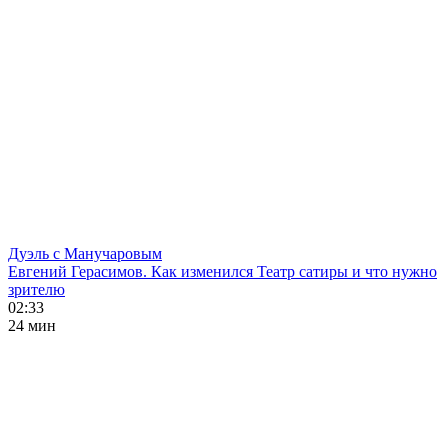
Дуэль с Манучаровым
Евгений Герасимов. Как изменился Театр сатиры и что нужно
зрителю
02:33
24 мин