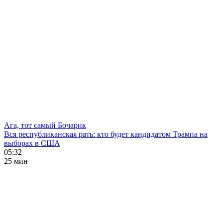
Ага, тот самый Бочарик
Вся республиканская рать: кто будет кандидатом Трампа на
выборах в США
05:32
25 мин