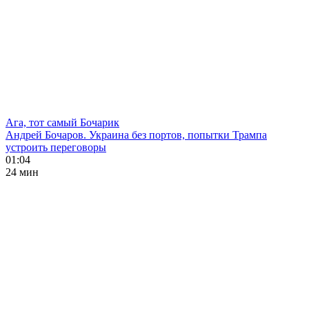
Ага, тот самый Бочарик
Андрей Бочаров. Украина без портов, попытки Трампа
устроить переговоры
01:04
24 мин