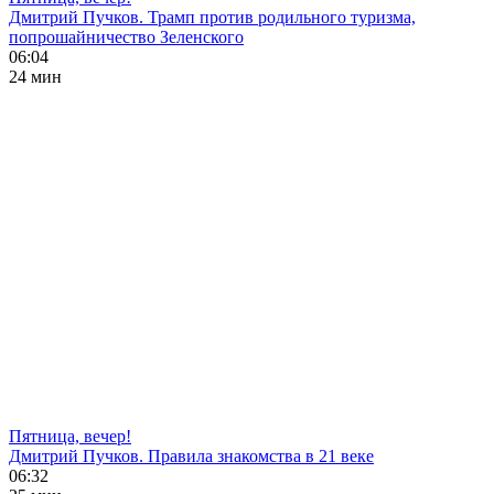
Дмитрий Пучков. Трамп против родильного туризма,
попрошайничество Зеленского
06:04
24 мин
Пятница, вечер!
Дмитрий Пучков. Правила знакомства в 21 веке
06:32