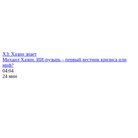
ХЗ: Хазин знает
Михаил Хазин. ИИ-пузырь – первый вестник кризиса или
миф?
04:04
24 мин