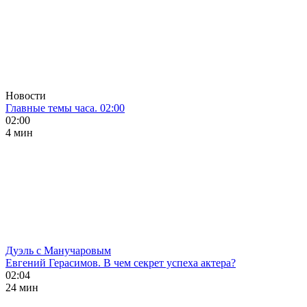
Новости
Главные темы часа. 02:00
02:00
4 мин
Дуэль с Манучаровым
Евгений Герасимов. В чем секрет успеха актера?
02:04
24 мин