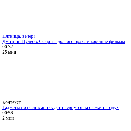
Пятница, вечер!
Дмитрий Пучков. Секреты долгого брака и хорошие фильмы
00:32
25 мин
Контекст
Гаджеты по расписанию: дети вернутся на свежий воздух
00:56
2 мин