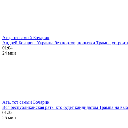
Ага, тот самый Бочарик
Андрей Бочаров. Украина без портов, попытки Трампа устроит
01:04
24 мин
Ага, тот самый Бочарик
Вся республиканская рать: кто будет кандидатом Трампа на в
01:32
25 мин