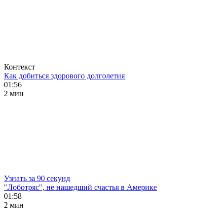
Контекст
Как добиться здорового долголетия
01:56
2 мин
Узнать за 90 секунд
"Лоботряс", не нашедший счастья в Америке
01:58
2 мин