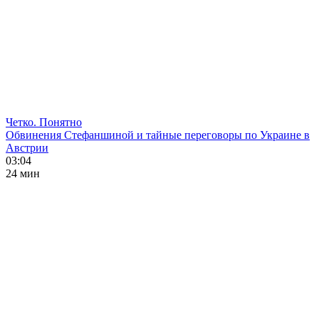
Четко. Понятно
Обвинения Стефаншиной и тайные переговоры по Украине в
Австрии
03:04
24 мин