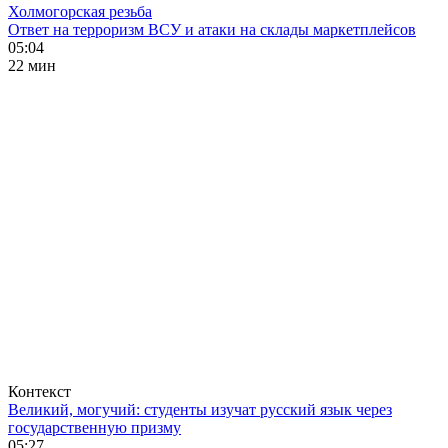
Холмогорская резьба
Ответ на терроризм ВСУ и атаки на склады маркетплейсов
05:04
22 мин
Контекст
Великий, могучий: студенты изучат русский язык через
государственную призму
05:27