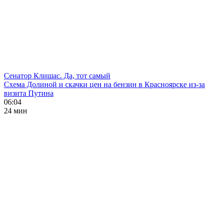
Сенатор Клишас. Да, тот самый
Схема Долиной и скачки цен на бензин в Красноярске из-за
визита Путина
06:04
24 мин