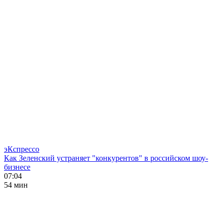
эКспрессо
Как Зеленский устраняет "конкурентов" в российском шоу-
бизнесе
07:04
54 мин