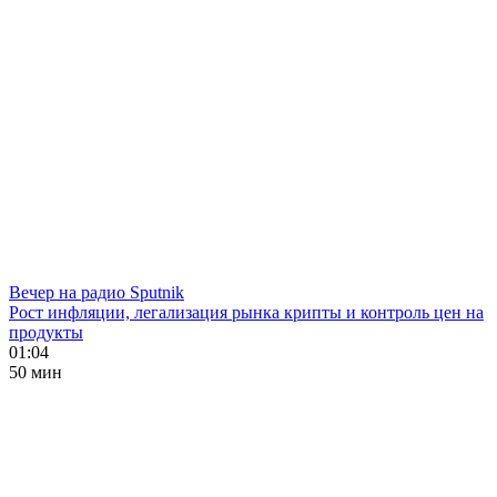
Вечер на радио Sputnik
Рост инфляции, легализация рынка крипты и контроль цен на
продукты
01:04
50 мин