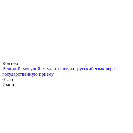
Контекст
Великий, могучий: студенты изучат русский язык через
государственную призму
01:55
2 мин