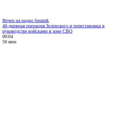
Вечер на радио Sputnik
40-дневная операция Зеленского и перестановки в
руководстве войсками в зоне СВО
00:04
50 мин