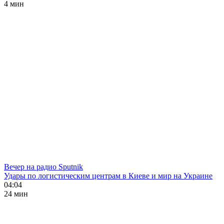
4 мин
Вечер на радио Sputnik
Удары по логистическим центрам в Киеве и мир на Украине
04:04
24 мин