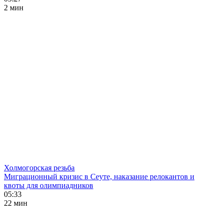
2 мин
Холмогорская резьба
Миграционный кризис в Сеуте, наказание релокантов и
квоты для олимпиадников
05:33
22 мин