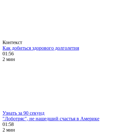
Контекст
Как добиться здорового долголетия
01:56
2 мин
Узнать за 90 секунд
"Лоботряс", не нашедший счастья в Америке
01:58
2 мин