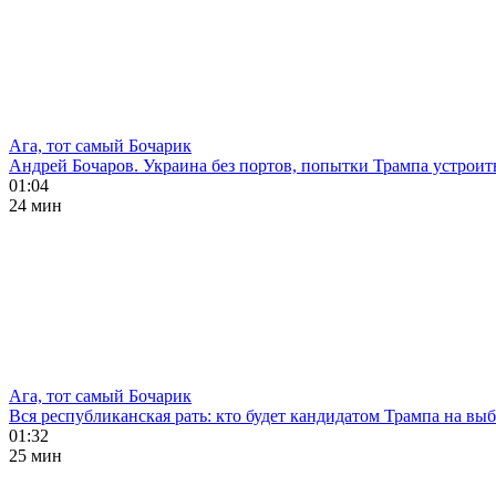
Ага, тот самый Бочарик
Андрей Бочаров. Украина без портов, попытки Трампа устроит
01:04
24 мин
Ага, тот самый Бочарик
Вся республиканская рать: кто будет кандидатом Трампа на в
01:32
25 мин