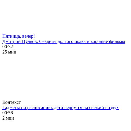
Пятница, вечер!
Дмитрий Пучков. Секреты долгого брака и хорошие фильмы
00:32
25 мин
Контекст
Гаджеты по расписанию: дети вернутся на свежий воздух
00:56
2 мин