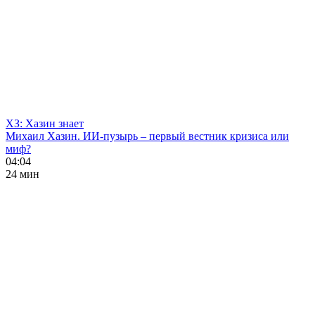
ХЗ: Хазин знает
Михаил Хазин. ИИ-пузырь – первый вестник кризиса или
миф?
04:04
24 мин