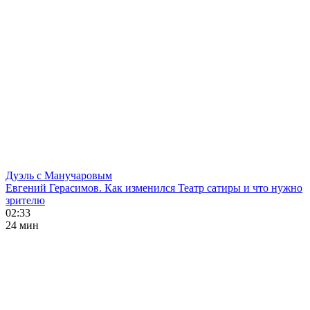
Дуэль с Манучаровым
Евгений Герасимов. Как изменился Театр сатиры и что нужно
зрителю
02:33
24 мин