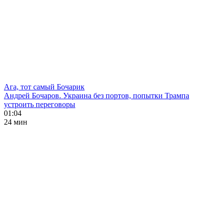
Ага, тот самый Бочарик
Андрей Бочаров. Украина без портов, попытки Трампа
устроить переговоры
01:04
24 мин