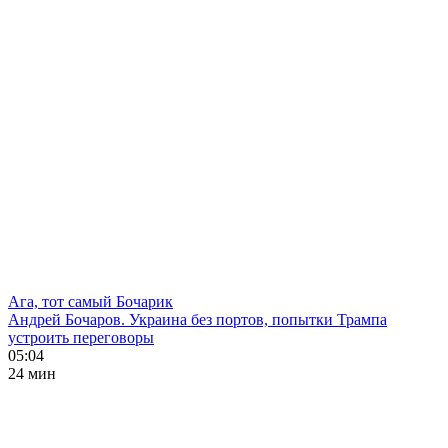
Ага, тот самый Бочарик
Андрей Бочаров. Украина без портов, попытки Трампа
устроить переговоры
05:04
24 мин