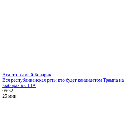
Ага, тот самый Бочарик
Вся республиканская рать: кто будет кандидатом Трампа на
выборах в США
05:32
25 мин