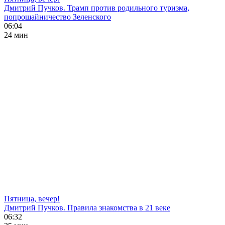
Дмитрий Пучков. Трамп против родильного туризма,
попрошайничество Зеленского
06:04
24 мин
Пятница, вечер!
Дмитрий Пучков. Правила знакомства в 21 веке
06:32