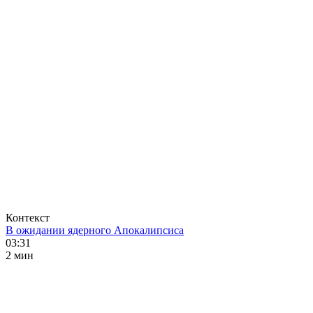
Контекст
В ожидании ядерного Апокалипсиса
03:31
2 мин