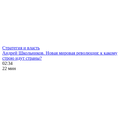
Стратегия и власть
Андрей Школьников. Новая мировая революция: к какому
строю идут страны?
02:34
22 мин