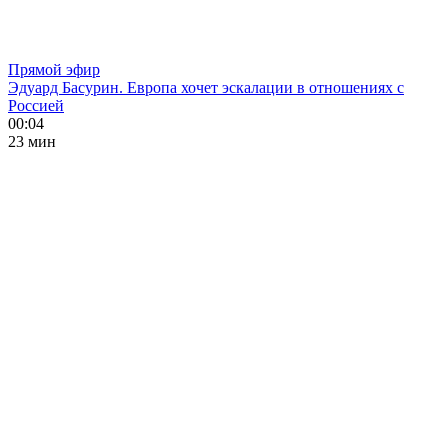
Прямой эфир
Эдуард Басурин. Европа хочет эскалации в отношениях с
Россией
00:04
23 мин