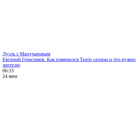
Дуэль с Манучаровым
Евгений Герасимов. Как изменился Театр сатиры и что нужно
зрителю
06:33
24 мин