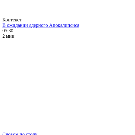
Контекст
В ожидании ядерного Апокалипсиса
05:30
2 мин
Словом по столу