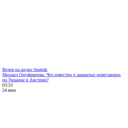
Вечер на радио Sputnik
Михаил Онуфриенко. Что известно о закрытых переговорах
по Украине в Австрии?
03:33
24 мин