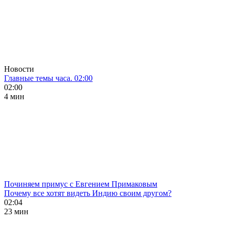
Новости
Главные темы часа. 02:00
02:00
4 мин
Починяем примус с Евгением Примаковым
Почему все хотят видеть Индию своим другом?
02:04
23 мин