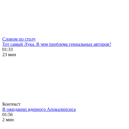
Словом по столу
Тот самый Лука. В чем проблема гениальных авторов?
01:33
23 мин
Контекст
В ожидании ядерного Апокалипсиса
01:56
2 мин