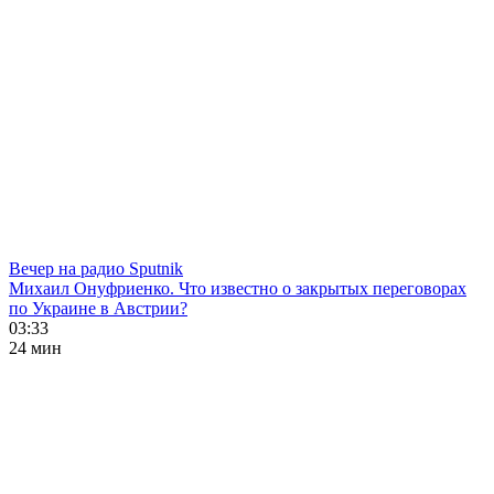
Вечер на радио Sputnik
Михаил Онуфриенко. Что известно о закрытых переговорах
по Украине в Австрии?
03:33
24 мин