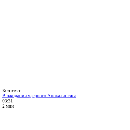
Контекст
В ожидании ядерного Апокалипсиса
03:31
2 мин