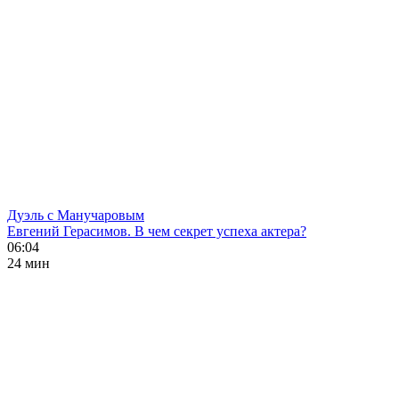
Дуэль с Манучаровым
Евгений Герасимов. В чем секрет успеха актера?
06:04
24 мин