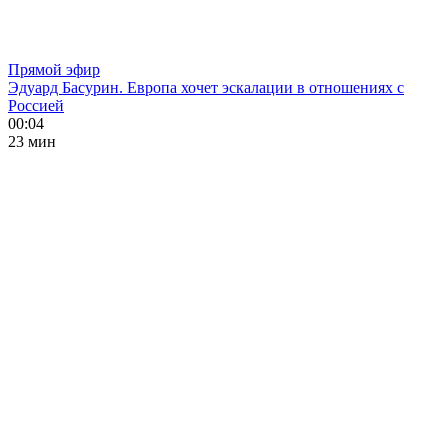
Прямой эфир
Эдуард Басурин. Европа хочет эскалации в отношениях с
Россией
00:04
23 мин