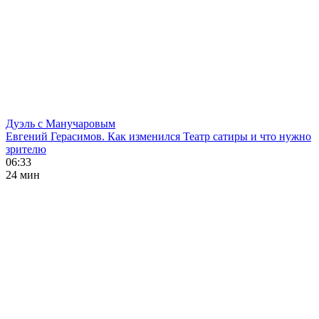
Дуэль с Манучаровым
Евгений Герасимов. Как изменился Театр сатиры и что нужно
зрителю
06:33
24 мин