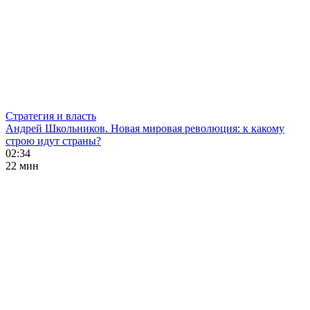
Стратегия и власть
Андрей Школьников. Новая мировая революция: к какому
строю идут страны?
02:34
22 мин