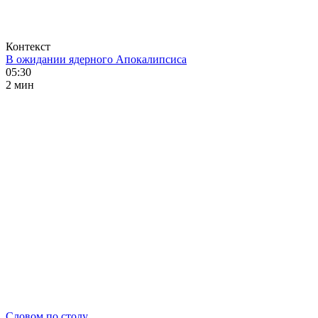
Контекст
В ожидании ядерного Апокалипсиса
05:30
2 мин
Словом по столу