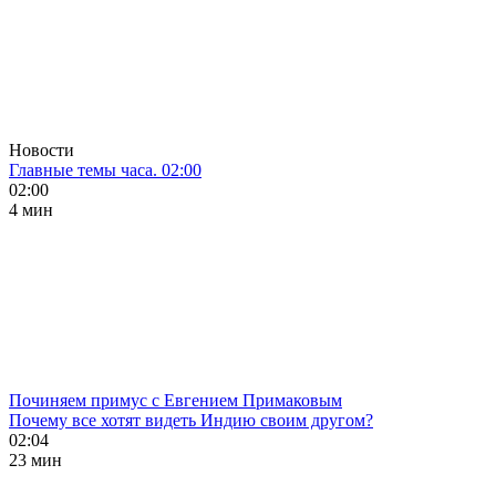
Новости
Главные темы часа. 02:00
02:00
4 мин
Починяем примус с Евгением Примаковым
Почему все хотят видеть Индию своим другом?
02:04
23 мин