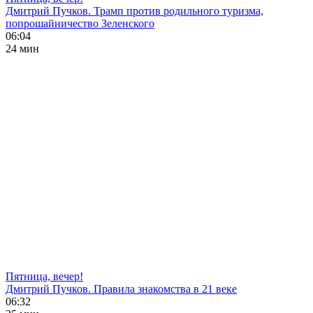
Дмитрий Пучков. Трамп против родильного туризма,
попрошайничество Зеленского
06:04
24 мин
Пятница, вечер!
Дмитрий Пучков. Правила знакомства в 21 веке
06:32