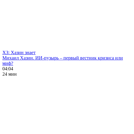
ХЗ: Хазин знает
Михаил Хазин. ИИ-пузырь – первый вестник кризиса или
миф?
04:04
24 мин