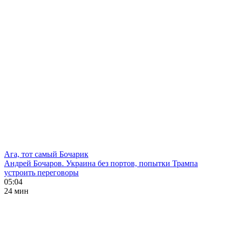
Ага, тот самый Бочарик
Андрей Бочаров. Украина без портов, попытки Трампа
устроить переговоры
05:04
24 мин