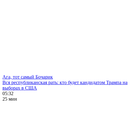
Ага, тот самый Бочарик
Вся республиканская рать: кто будет кандидатом Трампа на
выборах в США
05:32
25 мин