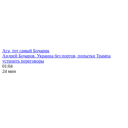
Ага, тот самый Бочарик
Андрей Бочаров. Украина без портов, попытки Трампа
устроить переговоры
01:04
24 мин