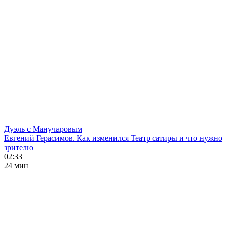
Дуэль с Манучаровым
Евгений Герасимов. Как изменился Театр сатиры и что нужно
зрителю
02:33
24 мин