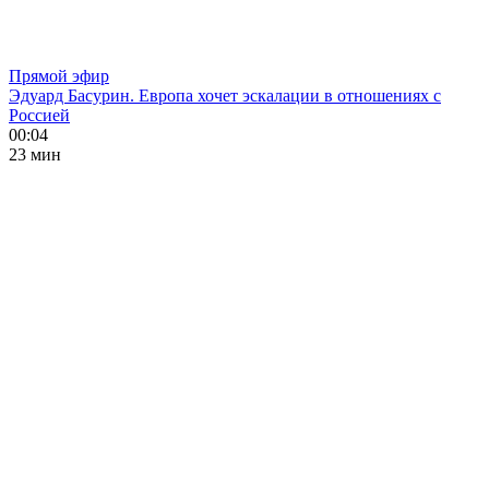
Прямой эфир
Эдуард Басурин. Европа хочет эскалации в отношениях с
Россией
00:04
23 мин