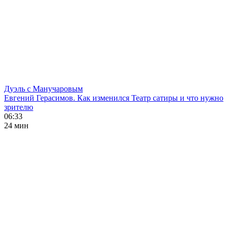
Дуэль с Манучаровым
Евгений Герасимов. Как изменился Театр сатиры и что нужно
зрителю
06:33
24 мин