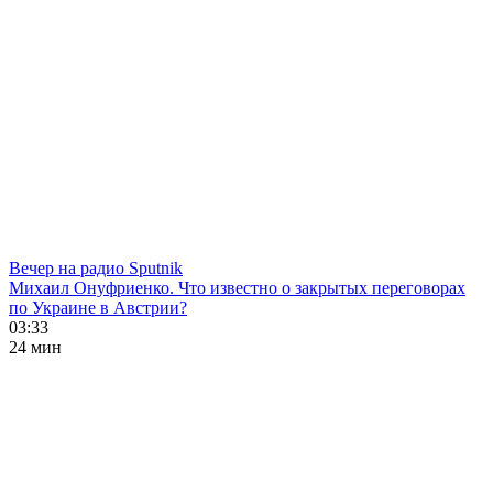
Вечер на радио Sputnik
Михаил Онуфриенко. Что известно о закрытых переговорах
по Украине в Австрии?
03:33
24 мин