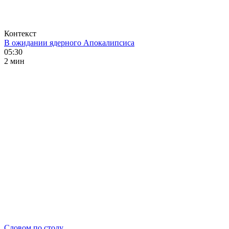
Контекст
В ожидании ядерного Апокалипсиса
05:30
2 мин
Словом по столу