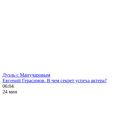
Дуэль с Манучаровым
Евгений Герасимов. В чем секрет успеха актера?
06:04
24 мин