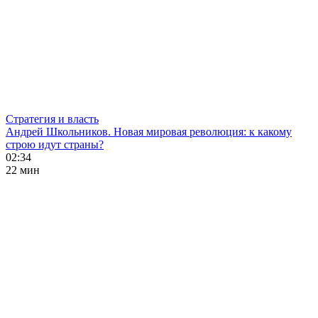
Стратегия и власть
Андрей Школьников. Новая мировая революция: к какому
строю идут страны?
02:34
22 мин