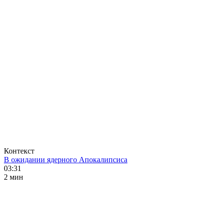
Контекст
В ожидании ядерного Апокалипсиса
03:31
2 мин