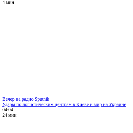
4 мин
Вечер на радио Sputnik
Удары по логистическим центрам в Киеве и мир на Украине
04:04
24 мин