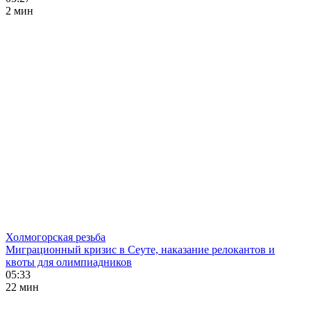
2 мин
Холмогорская резьба
Миграционный кризис в Сеуте, наказание релокантов и
квоты для олимпиадников
05:33
22 мин