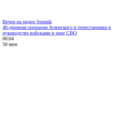
Вечер на радио Sputnik
40-дневная операция Зеленского и перестановки в
руководстве войсками в зоне СВО
00:04
50 мин