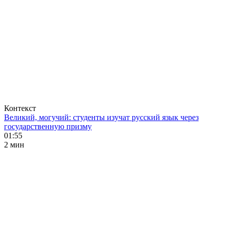
Контекст
Великий, могучий: студенты изучат русский язык через
государственную призму
01:55
2 мин