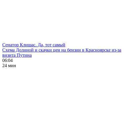
Сенатор Клишас. Да, тот самый
Схема Долиной и скачки цен на бензин в Красноярске из-за
визита Путина
06:04
24 мин