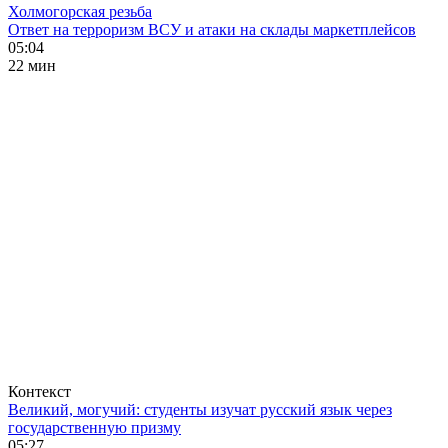
Холмогорская резьба
Ответ на терроризм ВСУ и атаки на склады маркетплейсов
05:04
22 мин
Контекст
Великий, могучий: студенты изучат русский язык через
государственную призму
05:27