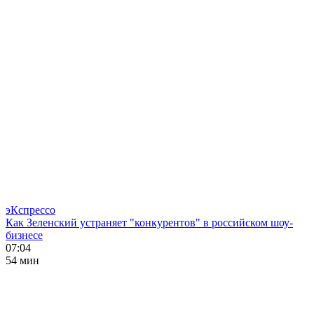
эКспрессо
Как Зеленский устраняет "конкурентов" в российском шоу-
бизнесе
07:04
54 мин