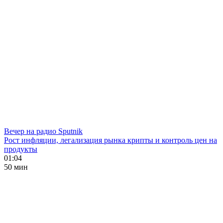
Вечер на радио Sputnik
Рост инфляции, легализация рынка крипты и контроль цен на
продукты
01:04
50 мин