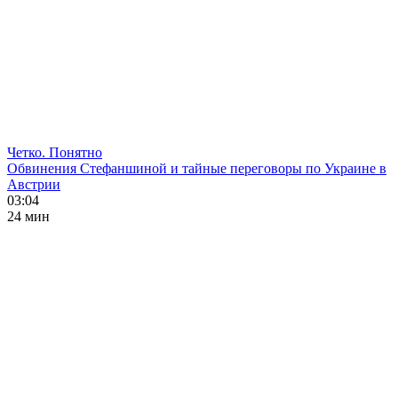
Четко. Понятно
Обвинения Стефаншиной и тайные переговоры по Украине в
Австрии
03:04
24 мин