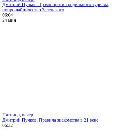
Дмитрий Пучков. Трамп против родильного туризма,
попрошайничество Зеленского
06:04
24 мин
Пятница, вечер!
Дмитрий Пучков. Правила знакомства в 21 веке
06:32