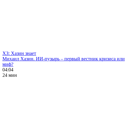
ХЗ: Хазин знает
Михаил Хазин. ИИ-пузырь – первый вестник кризиса или
миф?
04:04
24 мин