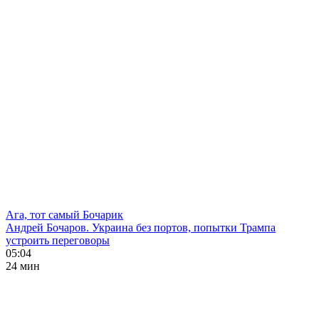
Ага, тот самый Бочарик
Андрей Бочаров. Украина без портов, попытки Трампа
устроить переговоры
05:04
24 мин