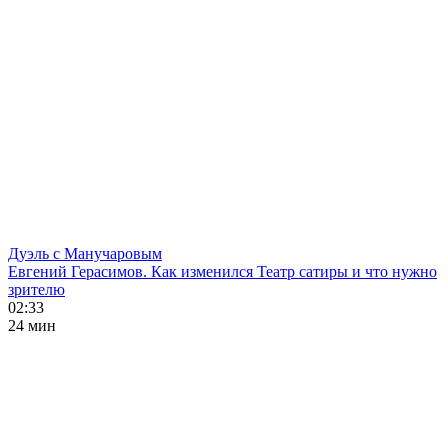
Дуэль с Манучаровым
Евгений Герасимов. Как изменился Театр сатиры и что нужно
зрителю
02:33
24 мин