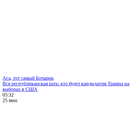
Ага, тот самый Бочарик
Вся республиканская рать: кто будет кандидатом Трампа на
выборах в США
05:32
25 мин