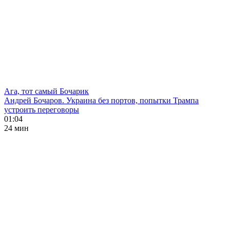
Ага, тот самый Бочарик
Андрей Бочаров. Украина без портов, попытки Трампа
устроить переговоры
01:04
24 мин