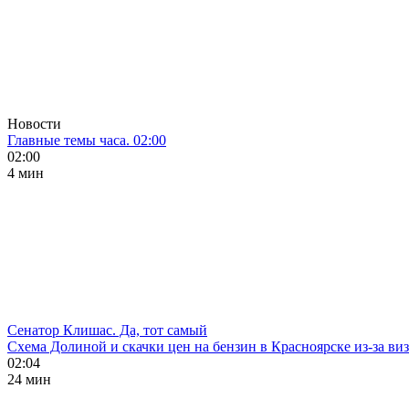
Новости
Главные темы часа. 02:00
02:00
4 мин
Сенатор Клишас. Да, тот самый
Схема Долиной и скачки цен на бензин в Красноярске из-за ви
02:04
24 мин