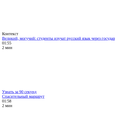
Контекст
Великий, могучий: студенты изучат русский язык через госуд
01:55
2 мин
Узнать за 90 секунд
Спасительный маршрут
01:58
2 мин