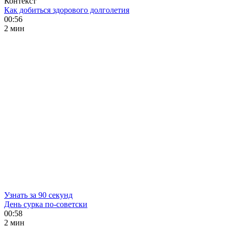
Контекст
Как добиться здорового долголетия
00:56
2 мин
Узнать за 90 секунд
День сурка по-советски
00:58
2 мин