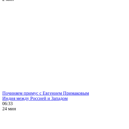
Починяем примус с Евгением Примаковым
Индия между Россией и Западом
06:33
24 мин