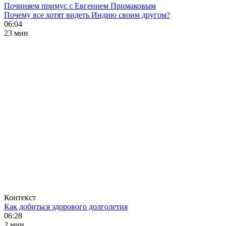
Починяем примус с Евгением Примаковым
Почему все хотят видеть Индию своим другом?
06:04
23 мин
Контекст
Как добиться здорового долголетия
06:28
2 мин